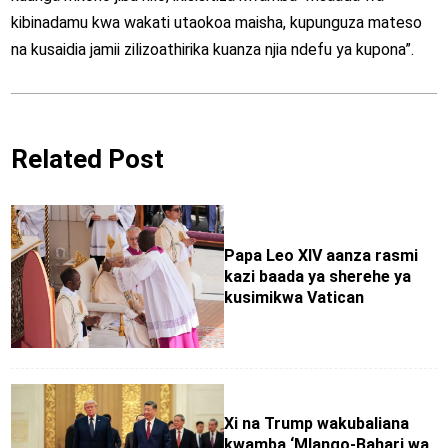
kibinadamu kwa wakati utaokoa maisha, kupunguza mateso
na kusaidia jamii zilizoathirika kuanza njia ndefu ya kupona”.
Related Post
Papa Leo XIV aanza rasmi
kazi baada ya sherehe ya
kusimikwa Vatican
Xi na Trump wakubaliana
kwamba ‘Mlango-Bahari wa