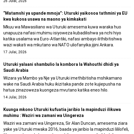
26 Julai, 2026
“Matamshi ya upande mmoja”: Uturuki yaikosoa tathmini ya EU
kwa kukosa usawa na maono ya kimkakati
Mkuu wa Mawasiliano wa Uturuki amesema kuwa waraka huo
unapuuza nafasi muhimu isiyoweza kubadilishwa ya nchi hiyo
katika usalama wa Euro-Atlantiki, nafasi ambayo ilithibitishwa
wazi wakati wa mkutano wa NATO uliofanyika jijini Ankara.
17 Julai, 2026
Uturuki yalaani shambulio la kombora la Wahouthi dhidi ya
Saudi Arabia
Wizara ya Mambo ya Nje ya Uturuki imethibitisha mshikamano
wake na Saudi Arabia huku ikizitaka pande zote kujiepusha na
hatua zinazoweza kuongeza mvutano katika eneo hilo.
14 Julai, 2026
Kuunga mkono Uturuki kufuatia jaribio la mapinduzi ilikuwa
muhimu : Waziri wa zamani wa Uingereza
Waziri wa zamani wa Uingereza, Sir Alan Duncan, amesema ziara
yake ya Uturuki mwaka 2016, baada ya jaribio la mapinduzi lililofeli,