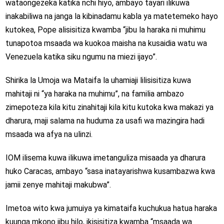
wataongezeka katika nchi hiyo, ambayo tayari ilikuwa
inakabiliwa na janga la kibinadamu kabla ya matetemeko hayo
kutokea, Pope alisisitiza kwamba “jibu la haraka ni muhimu
tunapotoa msaada wa kuokoa maisha na kusaidia watu wa
Venezuela katika siku ngumu na miezi ijayo”.
Shirika la Umoja wa Mataifa la uhamiaji lilisisitiza kuwa
mahitaji ni “ya haraka na muhimu”, na familia ambazo
zimepoteza kila kitu zinahitaji kila kitu kutoka kwa makazi ya
dharura, maji salama na huduma za usafi wa mazingira hadi
msaada wa afya na ulinzi.
IOM ilisema kuwa ilikuwa imetanguliza misaada ya dharura
huko Caracas, ambayo “sasa inatayarishwa kusambazwa kwa
jamii zenye mahitaji makubwa”.
Imetoa wito kwa jumuiya ya kimataifa kuchukua hatua haraka
kuunga mkono jibu hilo, ikisisitiza kwamba “msaada wa