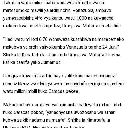
Takriban watu milioni saba wanaweza kuathiriwa na
matetemeko mawili ya ardhi nchini Venezuela, ambayo
yamesababisha vifo vya karibu watu 1,000 na kuwaacha
makumi kwa maelfu kupotea, Umoja wa Mataifa umekadiria.
“Hadi watu milioni 6.76 wanaweza kuathiriwa na matetemeko
makubwa ya ardhi yaliyoikumba Venezuela tarehe 24 Juni,”
Shirika la Kimataifa la Uhamiaji la Umoja wa Mataifa lilisema
katika taarifa yake Jumamosi.
Iliongeza kuwa makadirio hayo yalitokana na uchanganuzi
unaopatikana wa idadi ya watu na uharibifu na ulijumuisha hadi
watu milioni mbili huko Caracas pekee.
Makadirio hayo, ambayo yanajumuisha hadi watu milioni mbili
huko Caracas pekee, “yanaonyesha uwezekano wa athari
kubwa za kibinadamu na maafa”, Shirika la Kimataifa la
Uhamiaji (IOM) lilionya katika taarifa yake.