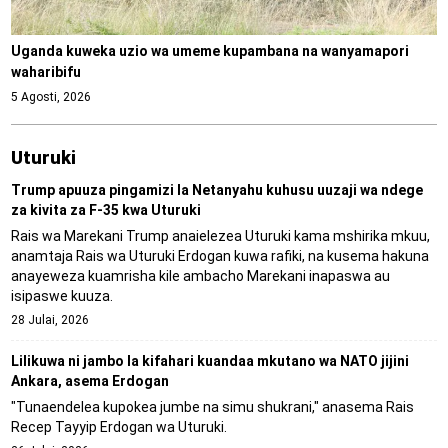
Uganda kuweka uzio wa umeme kupambana na wanyamapori
waharibifu
5 Agosti, 2026
Uturuki
Trump apuuza pingamizi la Netanyahu kuhusu uuzaji wa ndege
za kivita za F-35 kwa Uturuki
Rais wa Marekani Trump anaielezea Uturuki kama mshirika mkuu,
anamtaja Rais wa Uturuki Erdogan kuwa rafiki, na kusema hakuna
anayeweza kuamrisha kile ambacho Marekani inapaswa au
isipaswe kuuza.
28 Julai, 2026
Lilikuwa ni jambo la kifahari kuandaa mkutano wa NATO jijini
Ankara, asema Erdogan
"Tunaendelea kupokea jumbe na simu shukrani," anasema Rais
Recep Tayyip Erdogan wa Uturuki.