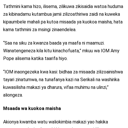
Tathmini kama hizo, ilisema, zilikuwa zikisaidia watoa huduma
za kibinadamu kutambua jamii zilizoathiriwa zaidi na kuweka
kipaumbele mahali pa kutoa misaada ya kuokoa maisha, hata
kama tathmini za msingi zinaendelea.
“Saa na siku za kwanza baada ya maafa ni maamuzi.
Wanatengeneza kila kitu kinachofuata,” mkuu wa IOM Amy
Pope alisema katika taarifa hiyo.
“IOM inaongezeka kwa kasi: bidhaa za misaada zilizoainishwa
tayari zinatumwa, na tunafanya kazi na Serikali na washirika
kuwasilisha makazi ya dharura, vifaa muhimu na ulinzi,”
aliongeza.
Msaada wa kuokoa maisha
Akionya kwamba watu waliokimbia makazi yao hakika