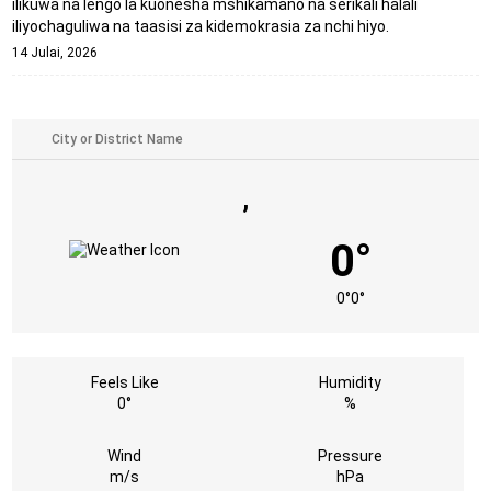
ilikuwa na lengo la kuonesha mshikamano na serikali halali
iliyochaguliwa na taasisi za kidemokrasia za nchi hiyo.
14 Julai, 2026
,
0°
0°
0°
Feels Like
Humidity
0°
%
Wind
Pressure
m/s
hPa