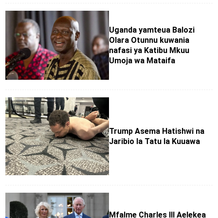
Uganda yamteua Balozi
Olara Otunnu kuwania
nafasi ya Katibu Mkuu
Umoja wa Mataifa
Trump Asema Hatishwi na
Jaribio la Tatu la Kuuawa
Mfalme Charles III Aelekea