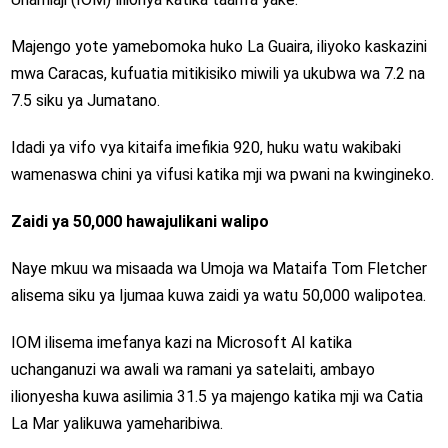
Majengo yote yamebomoka huko La Guaira, iliyoko kaskazini
mwa Caracas, kufuatia mitikisiko miwili ya ukubwa wa 7.2 na
7.5 siku ya Jumatano.
Idadi ya vifo vya kitaifa imefikia 920, huku watu wakibaki
wamenaswa chini ya vifusi katika mji wa pwani na kwingineko.
Zaidi ya 50,000 hawajulikani walipo
Naye mkuu wa misaada wa Umoja wa Mataifa Tom Fletcher
alisema siku ya Ijumaa kuwa zaidi ya watu 50,000 walipotea.
IOM ilisema imefanya kazi na Microsoft AI katika
uchanganuzi wa awali wa ramani ya satelaiti, ambayo
ilionyesha kuwa asilimia 31.5 ya majengo katika mji wa Catia
La Mar yalikuwa yameharibiwa.