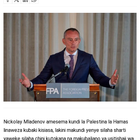
Nickolay Mladenov amesema kundi la Palestina la Hamas
linaweza kubaki kisiasa, lakini makundi yenye silaha sharti
yaweke silaha chini kutokana na makubaliano ya usitishaji wa