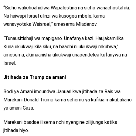
“Sicho walichoahidiwa Wapalestina na sicho wanachostahiki.
Na haiwapi Israel ulinzi wa kusogea mbele, kama
wanavyotaka Waisrael,” amesema Mladenov.
“Tunausitishaji wa mapigano. Unafanya kazi. Haujakamilika.
Kuna ukiukwaji kila siku, na baadhi ni ukiukwaji mkubwa,”
amesema, akimaanisha ukiukwaji unaoendelea kufanywa na
Israel.
Jitihada za Trump za amani
Bodi ya Amani imeundwa Januari kwa jitihada za Rais wa
Marekani Donald Trump kama sehemu ya kufikia makubaliano
ya amani Gaza.
Marekani baadae ilisema nchi nyengine zilijiunga katika
jitihada hiyo.