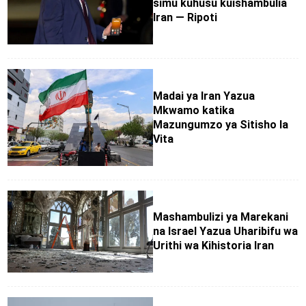
simu kuhusu kuishambulia
Iran — Ripoti
Madai ya Iran Yazua
Mkwamo katika
Mazungumzo ya Sitisho la
Vita
Mashambulizi ya Marekani
na Israel Yazua Uharibifu wa
Urithi wa Kihistoria Iran