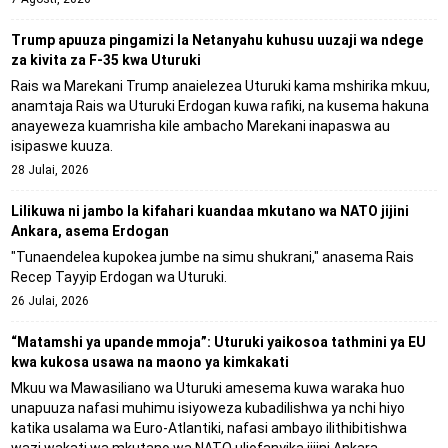
Trump apuuza pingamizi la Netanyahu kuhusu uuzaji wa ndege
za kivita za F-35 kwa Uturuki
Rais wa Marekani Trump anaielezea Uturuki kama mshirika mkuu,
anamtaja Rais wa Uturuki Erdogan kuwa rafiki, na kusema hakuna
anayeweza kuamrisha kile ambacho Marekani inapaswa au
isipaswe kuuza.
28 Julai, 2026
Lilikuwa ni jambo la kifahari kuandaa mkutano wa NATO jijini
Ankara, asema Erdogan
"Tunaendelea kupokea jumbe na simu shukrani," anasema Rais
Recep Tayyip Erdogan wa Uturuki.
26 Julai, 2026
“Matamshi ya upande mmoja”: Uturuki yaikosoa tathmini ya EU
kwa kukosa usawa na maono ya kimkakati
Mkuu wa Mawasiliano wa Uturuki amesema kuwa waraka huo
unapuuza nafasi muhimu isiyoweza kubadilishwa ya nchi hiyo
katika usalama wa Euro-Atlantiki, nafasi ambayo ilithibitishwa