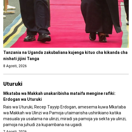
Tanzania na Uganda zakubaliana kujenga kituo cha kikanda cha
nishati jijini Tanga
8 Agosti, 2026
Uturuki
Mkataba wa Makkah unakaribisha mataifa mengine rafiki:
Erdogan wa Uturuki
Rais wa Uturuki, Recep Tayyip Erdogan, amesema kuwa Mkataba
wa Makkah wa Ulinzi wa Pamoja utaimarisha ushirikiano katika
masuala ya usalama na ulinzi, miradi ya pamoja ya sekta ya ulinzi,
pamoja na juhudi za kupambana na ugaidi.
7 Agosti, 2026