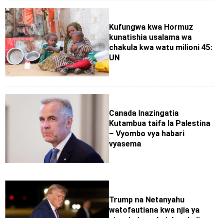
Kufungwa kwa Hormuz
kunatishia usalama wa
chakula kwa watu milioni 45:
UN
Canada Inazingatia
Kutambua taifa la Palestina
– Vyombo vya habari
vyasema
Trump na Netanyahu
watofautiana kwa njia ya