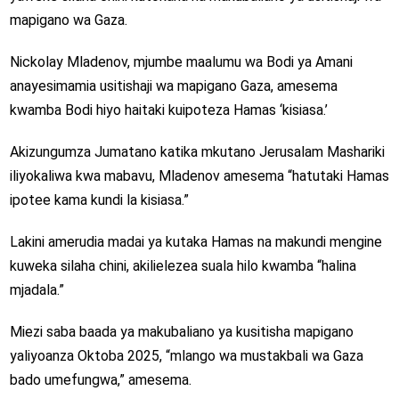
mapigano wa Gaza.
Nickolay Mladenov, mjumbe maalumu wa Bodi ya Amani
anayesimamia usitishaji wa mapigano Gaza, amesema
kwamba Bodi hiyo haitaki kuipoteza Hamas ‘kisiasa.’
Akizungumza Jumatano katika mkutano Jerusalam Mashariki
iliyokaliwa kwa mabavu, Mladenov amesema “hatutaki Hamas
ipotee kama kundi la kisiasa.”
Lakini amerudia madai ya kutaka Hamas na makundi mengine
kuweka silaha chini, akilielezea suala hilo kwamba “halina
mjadala.”
Miezi saba baada ya makubaliano ya kusitisha mapigano
yaliyoanza Oktoba 2025, “mlango wa mustakbali wa Gaza
bado umefungwa,” amesema.