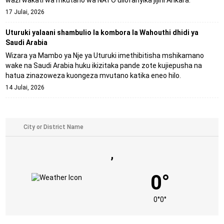
wazi wakati wa mkutano wa NATO uliofanyika jijini Ankara.
17 Julai, 2026
Uturuki yalaani shambulio la kombora la Wahouthi dhidi ya
Saudi Arabia
Wizara ya Mambo ya Nje ya Uturuki imethibitisha mshikamano
wake na Saudi Arabia huku ikizitaka pande zote kujiepusha na
hatua zinazoweza kuongeza mvutano katika eneo hilo.
14 Julai, 2026
,
0°
0°
0°