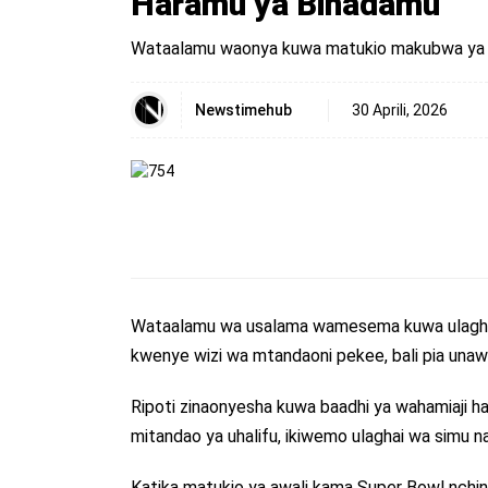
Haramu ya Binadamu
Wataalamu waonya kuwa matukio makubwa ya mic
Newstimehub
30 Aprili, 2026
Wataalamu wa usalama wamesema kuwa ulagha
kwenye wizi wa mtandaoni pekee, bali pia una
Ripoti zinaonyesha kuwa baadhi ya wahamiaji ha
mitandao ya uhalifu, ikiwemo ulaghai wa simu 
Katika matukio ya awali kama Super Bowl nchini