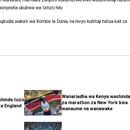
ionyesha ukubwa wa tatizo hilo.
rudia wakati wa Kombe la Dunia, na hivyo kuhitaji hatua kali za
Wanariadha wa Kenya washind
shinda tuzo
za marathon za New York kwa
a England
wanaume na wanawake