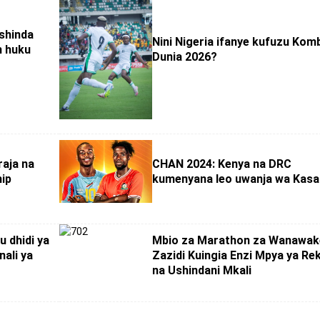
shinda
Nini Nigeria ifanye kufuzu Komb
 huku
Dunia 2026?
raja na
CHAN 2024: Kenya na DRC
hip
kumenyana leo uwanja wa Kasa
 dhidi ya
Mbio za Marathon za Wanawak
nali ya
Zazidi Kuingia Enzi Mpya ya Re
na Ushindani Mkali