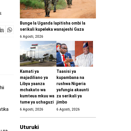
.
Bunge la Uganda lapitisha ombi la
serikali kupeleka wanajeshi Gaza
6 Agosti, 2026
Kamati ya
Taasisi ya
majadiliano ya
kupambana na
Libya yaanza
rushwa Nigeria
hii
mchakato wa
yafungia akaunti
kumteua mkuu wa
za serikali ya
tume ya uchaguzi
jimbo
atika
6 Agosti, 2026
6 Agosti, 2026
Uturuki
u na