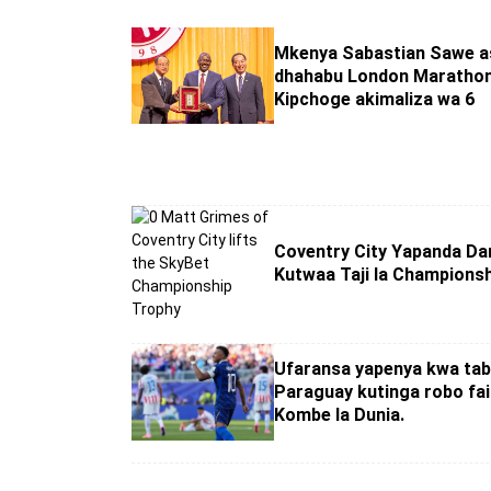
Mkenya Sabastian Sawe a
dhahabu London Marathon
Kipchoge akimaliza wa 6
Coventry City Yapanda Da
Kutwaa Taji la Champions
Ufaransa yapenya kwa tabu
Paraguay kutinga robo fai
Kombe la Dunia.