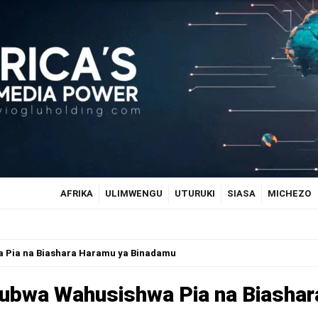
AFRIKA
ULIMWENGU
UTURUKI
SIASA
MICHEZO
 Pia na Biashara Haramu ya Binadamu
ubwa Wahusishwa Pia na Biashar