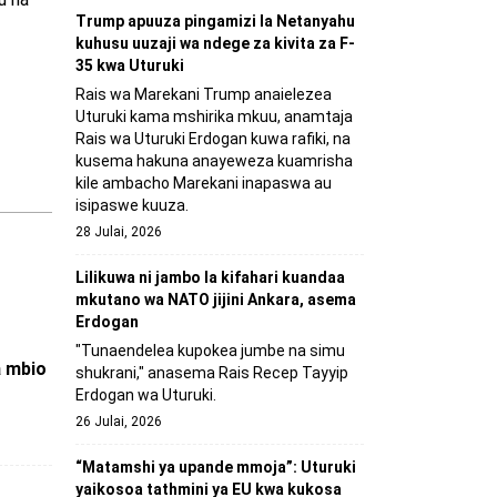
Trump apuuza pingamizi la Netanyahu
kuhusu uuzaji wa ndege za kivita za F-
35 kwa Uturuki
Rais wa Marekani Trump anaielezea
Uturuki kama mshirika mkuu, anamtaja
Rais wa Uturuki Erdogan kuwa rafiki, na
kusema hakuna anayeweza kuamrisha
kile ambacho Marekani inapaswa au
isipaswe kuuza.
28 Julai, 2026
Lilikuwa ni jambo la kifahari kuandaa
mkutano wa NATO jijini Ankara, asema
Erdogan
"Tunaendelea kupokea jumbe na simu
a mbio
shukrani," anasema Rais Recep Tayyip
Erdogan wa Uturuki.
26 Julai, 2026
“Matamshi ya upande mmoja”: Uturuki
yaikosoa tathmini ya EU kwa kukosa