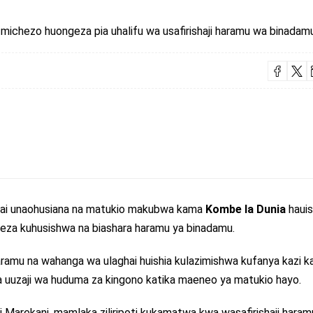
hezo huongeza pia uhalifu wa usafirishaji haramu wa binadamu
i unaohusiana na matukio makubwa kama
Kombe la Dunia
hauis
weza kuhusishwa na biashara haramu ya binadamu.
ramu na wahanga wa ulaghai huishia kulazimishwa kufanya kazi k
na uuzaji wa huduma za kingono katika maeneo ya matukio hayo.
 Marekani, mamlaka ziliripoti kukamatwa kwa wasafirishaji haram