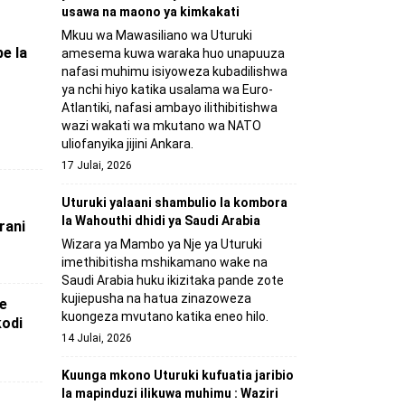
usawa na maono ya kimkakati
Mkuu wa Mawasiliano wa Uturuki
e la
amesema kuwa waraka huo unapuuza
nafasi muhimu isiyoweza kubadilishwa
ya nchi hiyo katika usalama wa Euro-
Atlantiki, nafasi ambayo ilithibitishwa
wazi wakati wa mkutano wa NATO
uliofanyika jijini Ankara.
17 Julai, 2026
Uturuki yalaani shambulio la kombora
la Wahouthi dhidi ya Saudi Arabia
rani
Wizara ya Mambo ya Nje ya Uturuki
imethibitisha mshikamano wake na
Saudi Arabia huku ikizitaka pande zote
kujiepusha na hatua zinazoweza
e
kuongeza mvutano katika eneo hilo.
kodi
14 Julai, 2026
Kuunga mkono Uturuki kufuatia jaribio
la mapinduzi ilikuwa muhimu : Waziri