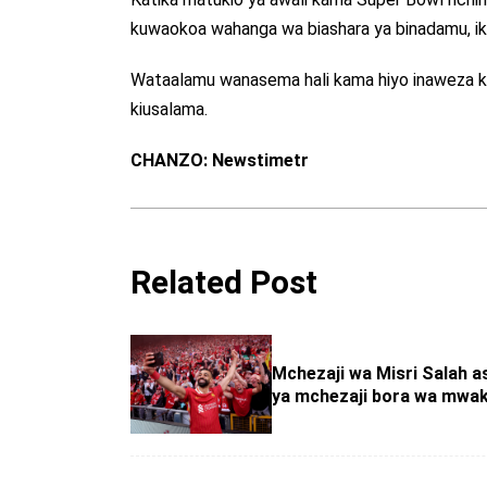
kuwaokoa wahanga wa biashara ya binadamu, ik
Wataalamu wanasema hali kama hiyo inaweza kuji
kiusalama.
CHANZO: Newstimetr
Related Post
Mchezaji wa Misri Salah a
ya mchezaji bora wa mwak