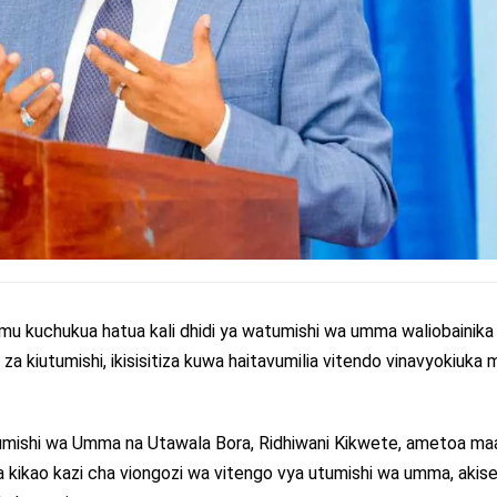
amu kuchukua hatua kali dhidi ya watumishi wa umma waliobainika
a kiutumishi, ikisisitiza kuwa haitavumilia vitendo vinavyokiuka m
Utumishi wa Umma na Utawala Bora, Ridhiwani Kikwete, ametoa ma
ua kikao kazi cha viongozi wa vitengo vya utumishi wa umma, aki