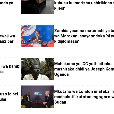
aada ya
kuhusu kuimarisha ushirikiano
kijeshi
-
Zambia yasema matamshi ya ba
mwaji wa
wa Marekani anayeondoka ‘si y
anzibar
kidiplomasia’
Mahakama ya ICC yathibitisha
ti wa kambi
mashitaka dhidi ya Joseph Kon
ia
Uganda
Mkutano wa London unataka ‘h
zo la bei
madhubuti’ kutatua mgogoro 
ulai
Sudan