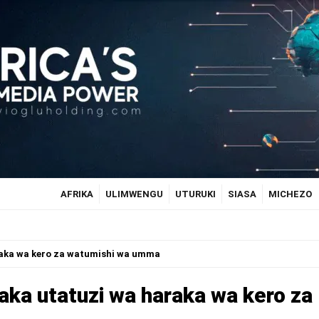
AFRIKA
ULIMWENGU
UTURUKI
SIASA
MICHEZO
araka wa kero za watumishi wa umma
taka utatuzi wa haraka wa kero za