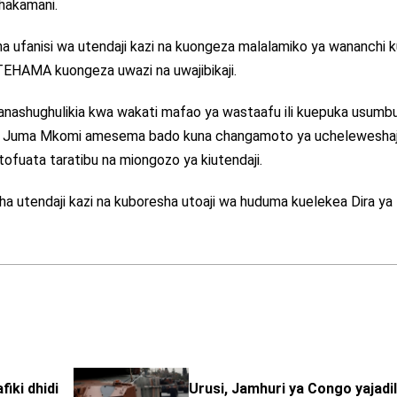
hakamani.
 ufanisi wa utendaji kazi na kuongeza malalamiko ya wananchi 
TEHAMA kuongeza uwazi na uwajibikaji.
a wanashughulikia kwa wakati mafao ya wastaafu ili kuepuka usumb
uu Juma Mkomi amesema bado kuna changamoto ya ucheleweshaj
tofuata taratibu na miongozo ya kiutendaji.
sha utendaji kazi na kuboresha utoaji wa huduma kuelekea Dira ya 
iki dhidi
Urusi, Jamhuri ya Congo yajadi