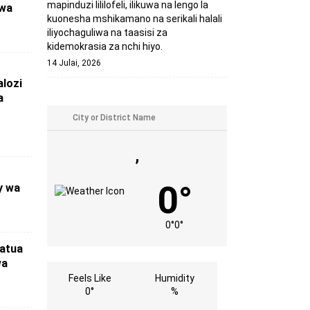
mapinduzi lililofeli, ilikuwa na lengo la
 wa
kuonesha mshikamano na serikali halali
iliyochaguliwa na taasisi za
kidemokrasia za nchi hiyo.
14 Julai, 2026
lozi
a
,
0°
y wa
0°
0°
atua
wa
Feels Like
Humidity
0°
%