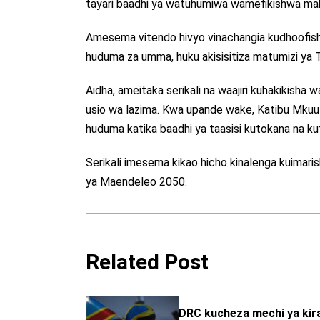
tayari baadhi ya watuhumiwa wamefikishwa ma
Amesema vitendo hivyo vinachangia kudhoofisha
huduma za umma, huku akisisitiza matumizi ya 
Aidha, ameitaka serikali na waajiri kuhakikish
usio wa lazima. Kwa upande wake, Katibu Mk
huduma katika baadhi ya taasisi kutokana na ku
Serikali imesema kikao hicho kinalenga kuimari
ya Maendeleo 2050.
Related Post
DRC kucheza mechi ya kiraf