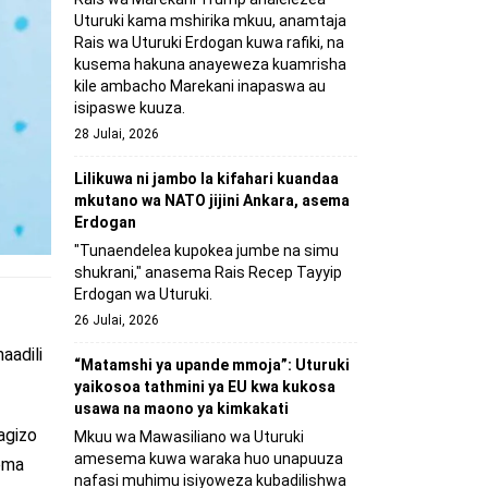
Uturuki kama mshirika mkuu, anamtaja
Rais wa Uturuki Erdogan kuwa rafiki, na
kusema hakuna anayeweza kuamrisha
kile ambacho Marekani inapaswa au
isipaswe kuuza.
28 Julai, 2026
Lilikuwa ni jambo la kifahari kuandaa
mkutano wa NATO jijini Ankara, asema
Erdogan
"Tunaendelea kupokea jumbe na simu
shukrani," anasema Rais Recep Tayyip
Erdogan wa Uturuki.
26 Julai, 2026
aadili
“Matamshi ya upande mmoja”: Uturuki
yaikosoa tathmini ya EU kwa kukosa
usawa na maono ya kimkakati
agizo
Mkuu wa Mawasiliano wa Uturuki
amesema kuwa waraka huo unapuuza
sema
nafasi muhimu isiyoweza kubadilishwa