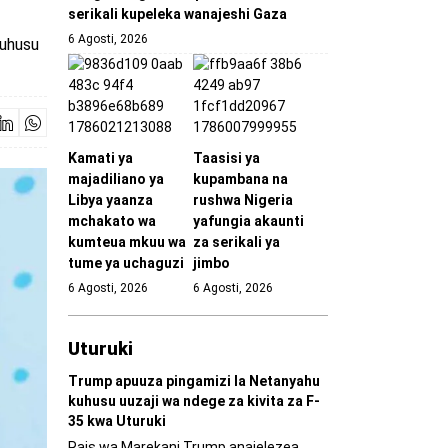
serikali kupeleka wanajeshi Gaza
6 Agosti, 2026
kuhusu
Kamati ya
Taasisi ya
majadiliano ya
kupambana na
Libya yaanza
rushwa Nigeria
mchakato wa
yafungia akaunti
kumteua mkuu wa
za serikali ya
tume ya uchaguzi
jimbo
6 Agosti, 2026
6 Agosti, 2026
Uturuki
Trump apuuza pingamizi la Netanyahu
kuhusu uuzaji wa ndege za kivita za F-
35 kwa Uturuki
Rais wa Marekani Trump anaielezea