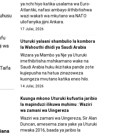
ya nchi hiyo katika usalama wa Euro-
Atlantiki, nafasi ambayo ilithibitishwa
kuhusu
wazi wakati wa mkutano wa NATO
uliofanyika jijini Ankara.
17 Julai, 2026
ufu
Uturuki yalaani shambulio la kombora
i wa
la Wahouthi dhidi ya Saudi Arabia
Wizara ya Mambo ya Nje ya Uturuki
imethibitisha mshikamano wake na
Saudi Arabia huku ikizitaka pande zote
Taifa
kujiepusha na hatua zinazoweza
kuongeza mvutano katika eneo hilo.
14 Julai, 2026
Kuunga mkono Uturuki kufuatia jaribio
la mapinduzi ilikuwa muhimu : Waziri
wa zamani wa Uingereza
Waziri wa zamani wa Uingereza, Sir Alan
Duncan, amesema ziara yake ya Uturuki
mwaka 2016, baada ya jaribio la
liana