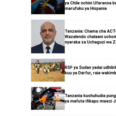
ya Chile nchini Ufaransa b
marufuku ya Hispania
Tanzania: Chama cha ACT
Wazalendo chalaani ucho
nyaraka za Uchaguzi wa Z
RSF ya Sudan yadai udhibi
kuu ya Darfur, raia wakimb
Tanzania kushuhudia pungu
ya mafuta ifikapo mwezi J