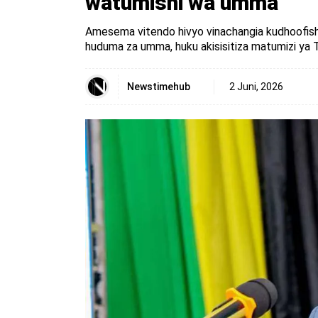
watumishi wa umma
Amesema vitendo hivyo vinachangia kudhoofisha
huduma za umma, huku akisisitiza matumizi ya 
Newstimehub
2 Juni, 2026