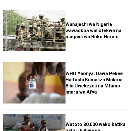
Wanajeshi wa Nigeria
wawaokoa waliotekwa na
magaidi wa Boko Haram
WHO Yaonya: Dawa Pekee
Haitoshi Kumaliza Malaria
Bila Uwekezaji na Mfumo
Imara wa Afya
Watoto 80,000 wako katika
hatari kubwa ya