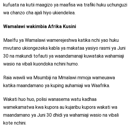
kufuata na kutii maagizo ya maafisa wa trafiki huku uchunguzi
wa chanzo cha ajali hiyo ukiendelea.
Wamalawi wakimbia Afrika Kusini
Maelfu ya Wamalawi wamerejeshwa katika nchi yao huku
mvutano ukiongezeka kabla ya makataa yasiyo rasmi ya Juni
30 na makundi tofauti ya waandamanaji kuwataka wahamiaji
wasio na vibali kuondoka nchini humo.
Raia wawili wa Msumbiji na Mmalawi mmoja wameuawa
katika maandamano ya kuping auhamiaji wa Waafrika.
Wakati huo huo, polisi wanasema watu kadhaa
wamekamatwa kwa kupora au kujaribu kupora wakati wa
maandamano ya Juni 30 dhidi ya wahamiaji wasio na vibali
kote nchini.