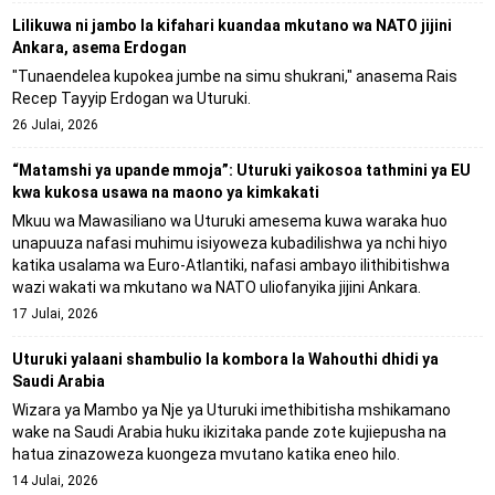
Lilikuwa ni jambo la kifahari kuandaa mkutano wa NATO jijini
Ankara, asema Erdogan
"Tunaendelea kupokea jumbe na simu shukrani," anasema Rais
Recep Tayyip Erdogan wa Uturuki.
26 Julai, 2026
“Matamshi ya upande mmoja”: Uturuki yaikosoa tathmini ya EU
kwa kukosa usawa na maono ya kimkakati
Mkuu wa Mawasiliano wa Uturuki amesema kuwa waraka huo
unapuuza nafasi muhimu isiyoweza kubadilishwa ya nchi hiyo
katika usalama wa Euro-Atlantiki, nafasi ambayo ilithibitishwa
wazi wakati wa mkutano wa NATO uliofanyika jijini Ankara.
17 Julai, 2026
Uturuki yalaani shambulio la kombora la Wahouthi dhidi ya
Saudi Arabia
Wizara ya Mambo ya Nje ya Uturuki imethibitisha mshikamano
wake na Saudi Arabia huku ikizitaka pande zote kujiepusha na
hatua zinazoweza kuongeza mvutano katika eneo hilo.
14 Julai, 2026