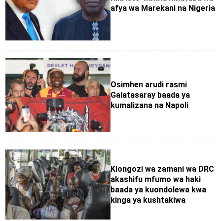
afya wa Marekani na Nigeria
Osimhen arudi rasmi
Galatasaray baada ya
kumalizana na Napoli
Kiongozi wa zamani wa DRC
akashifu mfumo wa haki
baada ya kuondolewa kwa
kinga ya kushtakiwa