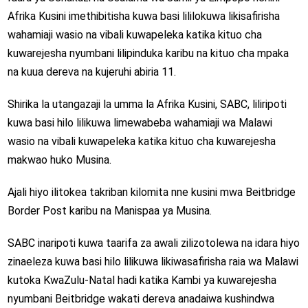
Afrika Kusini imethibitisha kuwa basi lililokuwa likisafirisha
wahamiaji wasio na vibali kuwapeleka katika kituo cha
kuwarejesha nyumbani lilipinduka karibu na kituo cha mpaka
na kuua dereva na kujeruhi abiria 11.
Shirika la utangazaji la umma la Afrika Kusini, SABC, liliripoti
kuwa basi hilo lilikuwa limewabeba wahamiaji wa Malawi
wasio na vibali kuwapeleka katika kituo cha kuwarejesha
makwao huko Musina.
Ajali hiyo ilitokea takriban kilomita nne kusini mwa Beitbridge
Border Post karibu na Manispaa ya Musina.
SABC inaripoti kuwa taarifa za awali zilizotolewa na idara hiyo
zinaeleza kuwa basi hilo lilikuwa likiwasafirisha raia wa Malawi
kutoka KwaZulu-Natal hadi katika Kambi ya kuwarejesha
nyumbani Beitbridge wakati dereva anadaiwa kushindwa