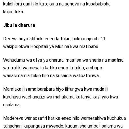
kulidhibiti gari hilo kutokana na uchovu na kusababisha
kupinduka.
Jibu la dharura
Dereva huyo alifariki eneo la tukio, huku majeruhi 11
wakipelekwa Hospitali ya Musina kwa matibabu.
Wahudumu wa afya ya dharura, maafisa wa sheria na maafisa
wa trafiki wamesalia katika eneo la tukio, ambapo
wanasimamia tukio hilo na kusaidia walioathiriwa.
Mamlaka ilisema barabara hiyo ilifungwa kwa muda ili
kuruhusu wachunguzi wa mahakama kufanya kazi yao kwa
usalama.
Madereva wanaosafiri katika eneo hilo wametakiwa kuchukua
tahadhari, kupunguza mwendo, kudumisha umbali salama wa