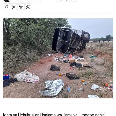
Idara ya Uchukuzi na Usalama wa Jamii ya Limpopo nchini