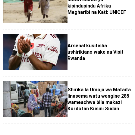
kipindupindu Afrika
Magharibi na Kati: UNICEF
Arsenal kusitisha
ushirikiano wake na Visit
Rwanda
Shirika la Umoja wa Mataifa
linasema watu wengine 285
wameachwa bila makazi
Kordofan Kusini Sudan