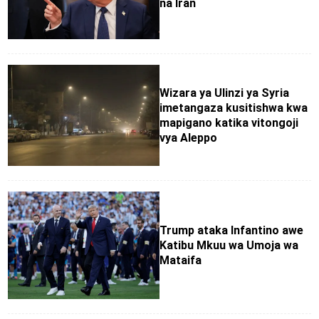
na Iran
Wizara ya Ulinzi ya Syria
imetangaza kusitishwa kwa
mapigano katika vitongoji
vya Aleppo
Trump ataka Infantino awe
Katibu Mkuu wa Umoja wa
Mataifa