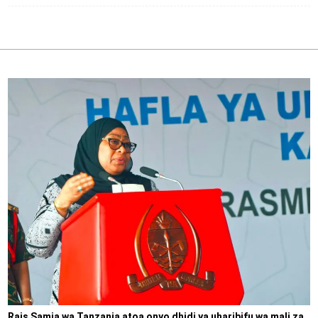
Rais Samia wa Tanzania atoa onyo dhidi ya uharibifu wa mali za