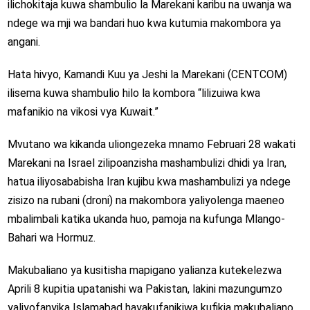
ilichokitaja kuwa shambulio la Marekani karibu na uwanja wa
ndege wa mji wa bandari huo kwa kutumia makombora ya
angani.
Hata hivyo, Kamandi Kuu ya Jeshi la Marekani (CENTCOM)
ilisema kuwa shambulio hilo la kombora “lilizuiwa kwa
mafanikio na vikosi vya Kuwait.”
Mvutano wa kikanda uliongezeka mnamo Februari 28 wakati
Marekani na Israel zilipoanzisha mashambulizi dhidi ya Iran,
hatua iliyosababisha Iran kujibu kwa mashambulizi ya ndege
zisizo na rubani (droni) na makombora yaliyolenga maeneo
mbalimbali katika ukanda huo, pamoja na kufunga Mlango-
Bahari wa Hormuz.
Makubaliano ya kusitisha mapigano yalianza kutekelezwa
Aprili 8 kupitia upatanishi wa Pakistan, lakini mazungumzo
yaliyofanyika Islamabad hayakufanikiwa kufikia makubaliano