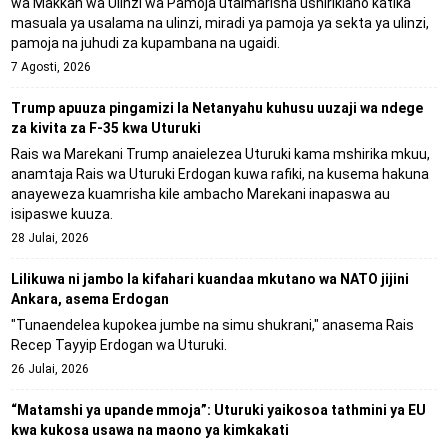
wa Makkah wa Ulinzi wa Pamoja utaimarisha ushirikiano katika
masuala ya usalama na ulinzi, miradi ya pamoja ya sekta ya ulinzi,
pamoja na juhudi za kupambana na ugaidi.
7 Agosti, 2026
Trump apuuza pingamizi la Netanyahu kuhusu uuzaji wa ndege
za kivita za F-35 kwa Uturuki
Rais wa Marekani Trump anaielezea Uturuki kama mshirika mkuu,
anamtaja Rais wa Uturuki Erdogan kuwa rafiki, na kusema hakuna
anayeweza kuamrisha kile ambacho Marekani inapaswa au
isipaswe kuuza.
28 Julai, 2026
Lilikuwa ni jambo la kifahari kuandaa mkutano wa NATO jijini
Ankara, asema Erdogan
"Tunaendelea kupokea jumbe na simu shukrani," anasema Rais
Recep Tayyip Erdogan wa Uturuki.
26 Julai, 2026
“Matamshi ya upande mmoja”: Uturuki yaikosoa tathmini ya EU
kwa kukosa usawa na maono ya kimkakati