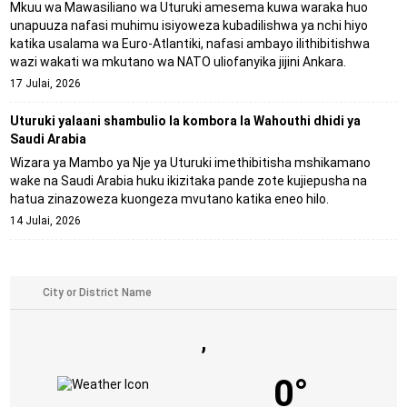
Mkuu wa Mawasiliano wa Uturuki amesema kuwa waraka huo
unapuuza nafasi muhimu isiyoweza kubadilishwa ya nchi hiyo
katika usalama wa Euro-Atlantiki, nafasi ambayo ilithibitishwa
wazi wakati wa mkutano wa NATO uliofanyika jijini Ankara.
17 Julai, 2026
Uturuki yalaani shambulio la kombora la Wahouthi dhidi ya
Saudi Arabia
Wizara ya Mambo ya Nje ya Uturuki imethibitisha mshikamano
wake na Saudi Arabia huku ikizitaka pande zote kujiepusha na
hatua zinazoweza kuongeza mvutano katika eneo hilo.
14 Julai, 2026
,
0°