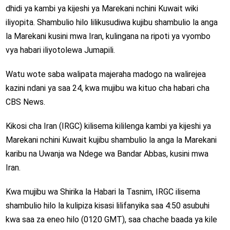
dhidi ya kambi ya kijeshi ya Marekani nchini Kuwait wiki
iliyopita. Shambulio hilo lilikusudiwa kujibu shambulio la anga
la Marekani kusini mwa Iran, kulingana na ripoti ya vyombo
vya habari iliyotolewa Jumapili.
Watu wote saba walipata majeraha madogo na walirejea
kazini ndani ya saa 24, kwa mujibu wa kituo cha habari cha
CBS News.
Kikosi cha Iran (IRGC) kilisema kililenga kambi ya kijeshi ya
Marekani nchini Kuwait kujibu shambulio la anga la Marekani
karibu na Uwanja wa Ndege wa Bandar Abbas, kusini mwa
Iran.
Kwa mujibu wa Shirika la Habari la Tasnim, IRGC ilisema
shambulio hilo la kulipiza kisasi lilifanyika saa 4:50 asubuhi
kwa saa za eneo hilo (0120 GMT), saa chache baada ya kile