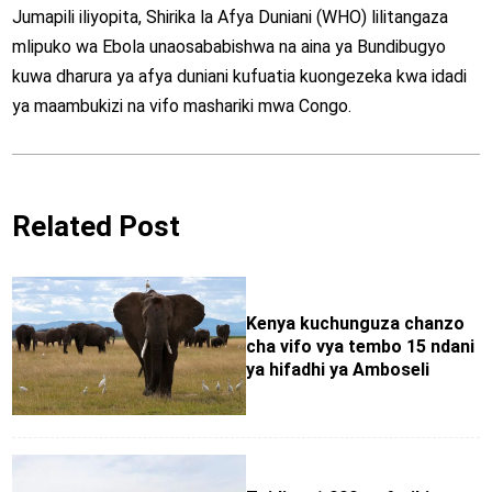
Jumapili iliyopita, Shirika la Afya Duniani (WHO) lilitangaza
mlipuko wa Ebola unaosababishwa na aina ya Bundibugyo
kuwa dharura ya afya duniani kufuatia kuongezeka kwa idadi
ya maambukizi na vifo mashariki mwa Congo.
Related Post
Kenya kuchunguza chanzo
cha vifo vya tembo 15 ndani
ya hifadhi ya Amboseli