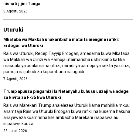
nishati jijini Tanga
8 Agosti, 2026
Uturuki
Mkataba wa Makkah unakaribisha mataifa mengine rafiki:
Erdogan wa Uturuki
Rais wa Uturuki, Recep Tayyip Erdogan, amesema kuwa Mkataba
wa Makkah wa Ulinzi wa Pamoja utaimarisha ushirikiano katika
masuala ya usalama na ulinzi, miradi ya pamoja ya sekta ya ulinzi,
pamoja na juhudi za kupambana na ugaidi.
7 Agosti, 2026
Trump apuuza pingamizi la Netanyahu kuhusu uuzaji wa ndege
za kivita za F-35 kwa Uturuki
Rais wa Marekani Trump anaielezea Uturuki kama mshirika mkuu,
anamtaja Rais wa Uturuki Erdogan kuwa rafiki, na kusema hakuna
anayeweza kuamrisha kile ambacho Marekani inapaswa au
isipaswe kuuza.
28 Julai, 2026