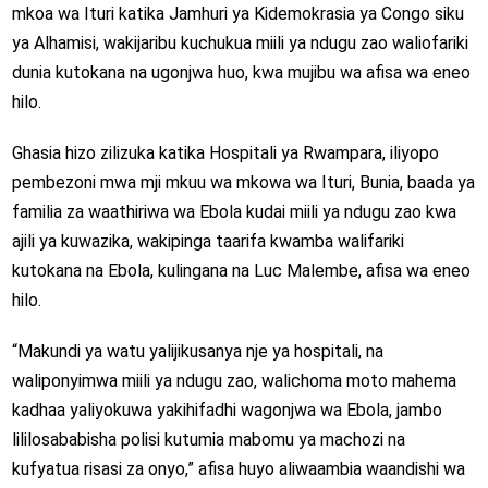
mkoa wa Ituri katika Jamhuri ya Kidemokrasia ya Congo siku
ya Alhamisi, wakijaribu kuchukua miili ya ndugu zao waliofariki
dunia kutokana na ugonjwa huo, kwa mujibu wa afisa wa eneo
hilo.
Ghasia hizo zilizuka katika Hospitali ya Rwampara, iliyopo
pembezoni mwa mji mkuu wa mkowa wa Ituri, Bunia, baada ya
familia za waathiriwa wa Ebola kudai miili ya ndugu zao kwa
ajili ya kuwazika, wakipinga taarifa kwamba walifariki
kutokana na Ebola, kulingana na Luc Malembe, afisa wa eneo
hilo.
“Makundi ya watu yalijikusanya nje ya hospitali, na
waliponyimwa miili ya ndugu zao, walichoma moto mahema
kadhaa yaliyokuwa yakihifadhi wagonjwa wa Ebola, jambo
lililosababisha polisi kutumia mabomu ya machozi na
kufyatua risasi za onyo,” afisa huyo aliwaambia waandishi wa