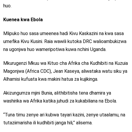
huo.
Kuenea kwa Ebola
Mlipuko huo sasa umeenea hadi Kivu Kaskazini na kwa sasa
umefika Kivu Kusini. Raia wawili kutoka DRC walioambukizwa
na ugonjwa huo wameripotiwa kuwa nchini Uganda.
Mkurugenzi Mkuu wa Kituo cha Afrika cha Kudhibiti na Kuzuia
Magonjwa (Africa CDC), Jean Kaseya, aliwataka watu siku ya
Alhamisi kufuata kwa makini hatua za kujikinga.
Akizungumza mjini Bunia, alithibitisha tena dhamira ya
washirika wa Afrika katika juhudi za kukabiliana na Ebola.
“Tuna timu zenye ari kubwa tayari kazini, zenye utaalamu, na
tutaziimarisha ili kudhibiti janga hili,” alisema.