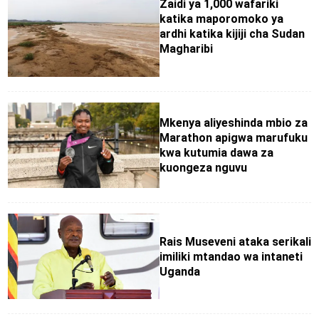
Zaidi ya 1,000 wafariki
katika maporomoko ya
ardhi katika kijiji cha Sudan
Magharibi
Mkenya aliyeshinda mbio za
Marathon apigwa marufuku
kwa kutumia dawa za
kuongeza nguvu
Rais Museveni ataka serikali
imiliki mtandao wa intaneti
Uganda