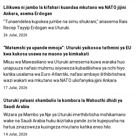
Lilikuwa ni jambo la kifahari kuandaa mkutano wa NATO jijini
Ankara, asema Erdogan
"Tunaendelea kupokea jumbe na simu shukrani," anasema Rais
Recep Tayyip Erdogan wa Uturuki.
26 Julai, 2026
“Matamshi ya upande mmoja”: Uturuki yaikosoa tathmini ya EU
kwa kukosa usawa na maono ya kimkakati
Mkuu wa Mawasiliano wa Uturuki amesema kuwa waraka huo
unapuuza nafasi muhimu isiyoweza kubadilishwa ya nchi hiyo
katika usalama wa Euro-Atlantiki, nafasi ambayo ilithibitishwa
wazi wakati wa mkutano wa NATO uliofanyika jijini Ankara.
17 Julai, 2026
Uturuki yalaani shambulio la kombora la Wahouthi dhidi ya
Saudi Arabia
Wizara ya Mambo ya Nje ya Uturuki imethibitisha mshikamano
wake na Saudi Arabia huku ikizitaka pande zote kujiepusha na
hatua zinazoweza kuongeza mvutano katika eneo hilo.
14 Julai, 2026