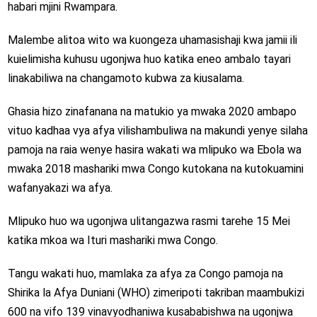
habari mjini Rwampara.
Malembe alitoa wito wa kuongeza uhamasishaji kwa jamii ili
kuielimisha kuhusu ugonjwa huo katika eneo ambalo tayari
linakabiliwa na changamoto kubwa za kiusalama.
Ghasia hizo zinafanana na matukio ya mwaka 2020 ambapo
vituo kadhaa vya afya vilishambuliwa na makundi yenye silaha
pamoja na raia wenye hasira wakati wa mlipuko wa Ebola wa
mwaka 2018 mashariki mwa Congo kutokana na kutokuamini
wafanyakazi wa afya.
Mlipuko huo wa ugonjwa ulitangazwa rasmi tarehe 15 Mei
katika mkoa wa Ituri mashariki mwa Congo.
Tangu wakati huo, mamlaka za afya za Congo pamoja na
Shirika la Afya Duniani (WHO) zimeripoti takriban maambukizi
600 na vifo 139 vinavyodhaniwa kusababishwa na ugonjwa