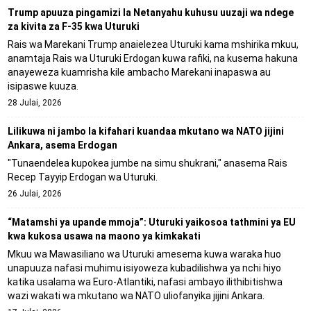
Trump apuuza pingamizi la Netanyahu kuhusu uuzaji wa ndege
za kivita za F-35 kwa Uturuki
Rais wa Marekani Trump anaielezea Uturuki kama mshirika mkuu,
anamtaja Rais wa Uturuki Erdogan kuwa rafiki, na kusema hakuna
anayeweza kuamrisha kile ambacho Marekani inapaswa au
isipaswe kuuza.
28 Julai, 2026
Lilikuwa ni jambo la kifahari kuandaa mkutano wa NATO jijini
Ankara, asema Erdogan
"Tunaendelea kupokea jumbe na simu shukrani," anasema Rais
Recep Tayyip Erdogan wa Uturuki.
26 Julai, 2026
“Matamshi ya upande mmoja”: Uturuki yaikosoa tathmini ya EU
kwa kukosa usawa na maono ya kimkakati
Mkuu wa Mawasiliano wa Uturuki amesema kuwa waraka huo
unapuuza nafasi muhimu isiyoweza kubadilishwa ya nchi hiyo
katika usalama wa Euro-Atlantiki, nafasi ambayo ilithibitishwa
wazi wakati wa mkutano wa NATO uliofanyika jijini Ankara.