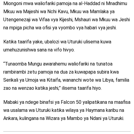
Miongoni mwa waliofariki pamoja na al-Haddad ni Mnadhimu
Mkuu wa Majeshi wa Nchi Kavu, Mkuu wa Mamlaka ya
Utengenezaji wa Vifaa vya Kijeshi, Mshauri wa Mkuu wa Jeshi
na mpiga picha wa ofisi ya vyombo vya habari vya jeshi.
Katika taarifa yake, ubalozi wa Uturuki ulisema kuwa
umehuzunishwa sana na vifo hivyo.
“Tunaomba Mungu awarahemu waliofariki na tunatoa
rambirambi zetu pamoja na dua za kuwapapa subira kwa
Serikali ya Umoja wa Kitaifa, wananchi wote wa Libya, familia
zao na wenzao katika jeshi,” ilisema taarifa hiyo.
Mabaki ya ndege binafsi ya Falcon 50 yalipatikana na maafisa
wa usalama wa Uturuki katika wilaya ya Haymana karibu na
Ankara, kulingana na Wizara ya Mambo ya Ndani ya Uturuki.