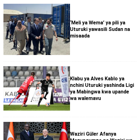
‘Meli ya Wema’ ya pili ya
Uturuki yawasili Sudan na
misaada
Klabu ya Alves Kablo ya
nchini Uturuki yashinda Ligi
ya Mabingwa kwa upande
wa walemavu
Waziri Güler Afanya