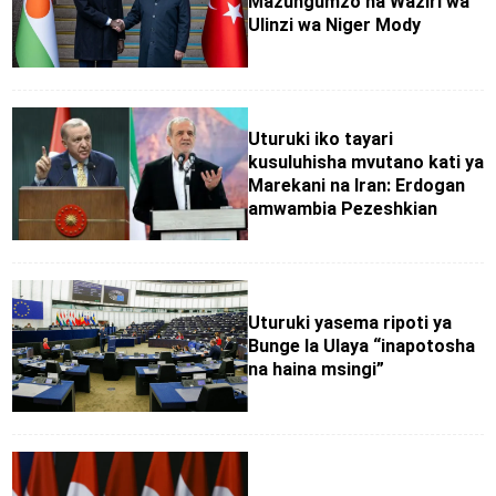
Mazungumzo na Waziri wa
Ulinzi wa Niger Mody
Uturuki iko tayari
kusuluhisha mvutano kati ya
Marekani na Iran: Erdogan
amwambia Pezeshkian
Uturuki yasema ripoti ya
Bunge la Ulaya “inapotosha
na haina msingi”