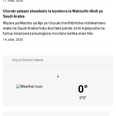
17 Julai, 2026
Uturuki yalaani shambulio la kombora la Wahouthi dhidi ya
Saudi Arabia
Wizara ya Mambo ya Nje ya Uturuki imethibitisha mshikamano
wake na Saudi Arabia huku ikizitaka pande zote kujiepusha na
hatua zinazoweza kuongeza mvutano katika eneo hilo.
14 Julai, 2026
,
0°
0°
0°