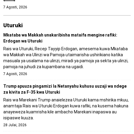
7 Agosti, 2026
Uturuki
Mkataba wa Makkah unakaribisha mataifa mengine rafiki:
Erdogan wa Uturuki
Rais wa Uturuki, Recep Tayyip Erdogan, amesema kuwa Mkataba
wa Makkah wa Ulinzi wa Pamoja utaimarisha ushirikiano katika
masuala ya usalama na ulinzi, miradi ya pamoja ya sekta ya ulinzi,
pamoja na juhudi za kupambana na ugaidi.
7 Agosti, 2026
Trump apuuza pingamizi la Netanyahu kuhusu uuzaji wa ndege
za kivita za F-35 kwa Uturuki
Rais wa Marekani Trump anaielezea Uturuki kama mshirika mkuu,
anamtaja Rais wa Uturuki Erdogan kuwa rafiki, na kusema hakuna
anayeweza kuamrisha kile ambacho Marekani inapaswa au
isipaswe kuuza.
28 Julai, 2026