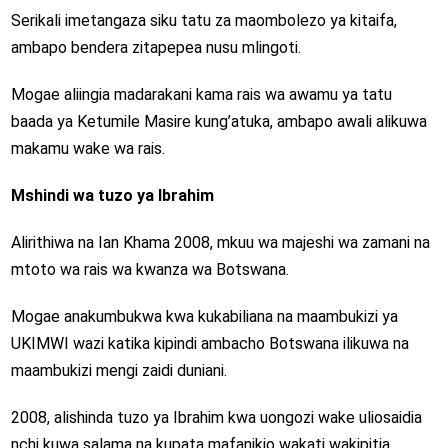
Serikali imetangaza siku tatu za maombolezo ya kitaifa,
ambapo bendera zitapepea nusu mlingoti.
Mogae aliingia madarakani kama rais wa awamu ya tatu
baada ya Ketumile Masire kung’atuka, ambapo awali alikuwa
makamu wake wa rais.
Mshindi wa tuzo ya Ibrahim
Alirithiwa na Ian Khama 2008, mkuu wa majeshi wa zamani na
mtoto wa rais wa kwanza wa Botswana.
Mogae anakumbukwa kwa kukabiliana na maambukizi ya
UKIMWI wazi katika kipindi ambacho Botswana ilikuwa na
maambukizi mengi zaidi duniani.
2008, alishinda tuzo ya Ibrahim kwa uongozi wake uliosaidia
nchi kuwa salama na kupata mafanikio wakati wakipitia