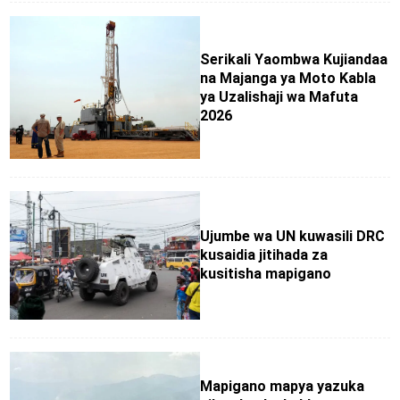
Serikali Yaombwa Kujiandaa
na Majanga ya Moto Kabla
ya Uzalishaji wa Mafuta
2026
Ujumbe wa UN kuwasili DRC
kusaidia jitihada za
kusitisha mapigano
Mapigano mapya yazuka