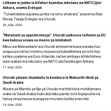
Lilikuwa ni jambo la kifahari kuandaa mkutano wa NATO jijini
Ankara, asema Erdogan
"Tunaendelea kupokea jumbe na simu shukrani," anasema Rais
Recep Tayyip Erdogan wa Uturuki.
26 Julai, 2026
“Matamshi ya upande mmoja”: Uturuki yaikosoa tathmini ya EU
kwa kukosa usawa na maono ya kimkakati
Mkuu wa Mawasiliano wa Uturuki amesema kuwa waraka huo
unapuuza nafasi muhimu isiyoweza kubadilishwa ya nchi hiyo
katika usalama wa Euro-Atlantiki, nafasi ambayo ilithibitishwa
wazi wakati wa mkutano wa NATO uliofanyika jijini Ankara.
17 Julai, 2026
Uturuki yalaani shambulio la kombora la Wahouthi dhidi ya
Saudi Arabia
Wizara ya Mambo ya Nje ya Uturuki imethibitisha mshikamano
wake na Saudi Arabia huku ikizitaka pande zote kujiepusha na
hatua zinazoweza kuongeza mvutano katika eneo hilo.
14 Julai, 2026