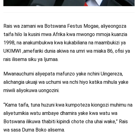
Rais wa zamani wa Botswana Festus Mogae, aliyeongoza
taifa hilo la kusini mwa Afrika kwa mwongo mmoja kuanzia
1998, na anakumbukwa kwa kukabiliana na maambukizi ya
UKIMWI ,amefariki dunia akiwa na umri wa miaka 86, ofisi ya
rais ilisema siku ya Ijumaa.
Mwanauchumi aliyepata mafunzo yake nchini Uingereza,
alichangia ukuaji wa uchumi wa nchi hiyo katika mihula yake
miwili aliyokuwa uongozini.
“Kama taifa, tuna huzuni kwa kumpoteza kiongozi muhimu na
aliyetumikia watu ambaye dhamira yake kwa watu wa
Botswana ilikuwa thabiti kipindi chote cha uhai wake,” Rais
wa sasa Duma Boko alisema.