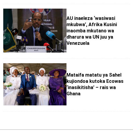
AU inaeleza ‘wasiwasi
mkubwa’, Afrika Kusini
inaomba mkutano wa
dharura wa UN juu ya
Venezuela
Mataifa matatu ya Sahel
kujiondoa kutoka Ecowas
‘inasikitisha’ – rais wa
Ghana