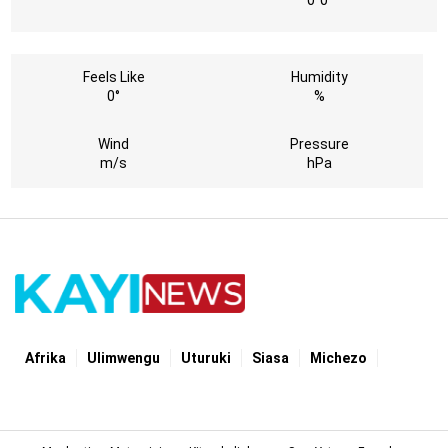
0°
0°
Feels Like
Humidity
0°
%
Wind
Pressure
m/s
hPa
Afrika
Ulimwengu
Uturuki
Siasa
Michezo