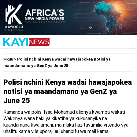
Mkuu
>
Polisi nchini Kenya wadai hawajapokea notisi ya
maandamano ya GenZ ya June 25
Polisi nchini Kenya wadai hawajapokea
notisi ya maandamano ya GenZ ya
June 25
Kamanda wa polisi Issa Mohamud alionya kwamba wakati
Wakenya wana haki ya kikatiba ya kukusanyika na
kuandamana kwa amani, mamlaka hazitavumilia vitendo vya
uhalifu kama vile uporaji au uharibifu wa mali kama