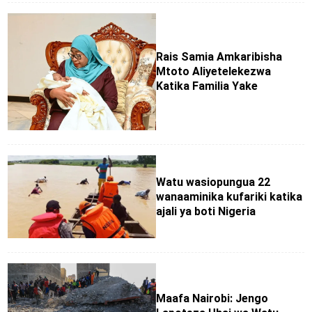
Rais Samia Amkaribisha
Mtoto Aliyetelekezwa
Katika Familia Yake
Watu wasiopungua 22
wanaaminika kufariki katika
ajali ya boti Nigeria
Maafa Nairobi: Jengo