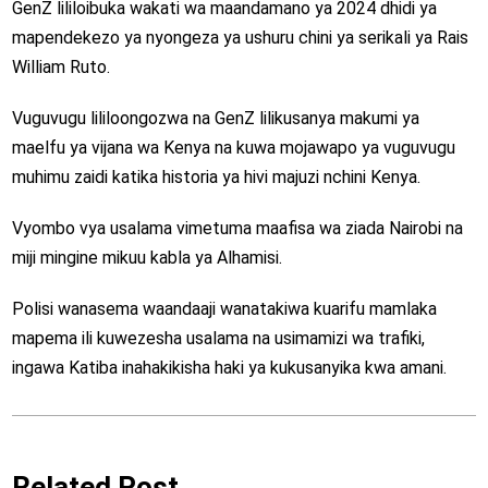
GenZ lililoibuka wakati wa maandamano ya 2024 dhidi ya
mapendekezo ya nyongeza ya ushuru chini ya serikali ya Rais
William Ruto.
Vuguvugu lililoongozwa na GenZ lilikusanya makumi ya
maelfu ya vijana wa Kenya na kuwa mojawapo ya vuguvugu
muhimu zaidi katika historia ya hivi majuzi nchini Kenya.
Vyombo vya usalama vimetuma maafisa wa ziada Nairobi na
miji mingine mikuu kabla ya Alhamisi.
Polisi wanasema waandaaji wanatakiwa kuarifu mamlaka
mapema ili kuwezesha usalama na usimamizi wa trafiki,
ingawa Katiba inahakikisha haki ya kukusanyika kwa amani.
Related Post