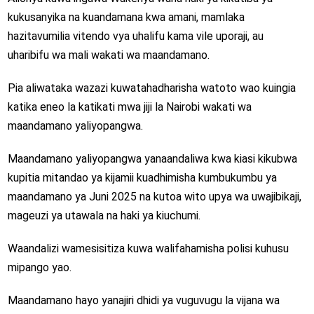
kukusanyika na kuandamana kwa amani, mamlaka
hazitavumilia vitendo vya uhalifu kama vile uporaji, au
uharibifu wa mali wakati wa maandamano.
Pia aliwataka wazazi kuwatahadharisha watoto wao kuingia
katika eneo la katikati mwa jiji la Nairobi wakati wa
maandamano yaliyopangwa.
Maandamano yaliyopangwa yanaandaliwa kwa kiasi kikubwa
kupitia mitandao ya kijamii kuadhimisha kumbukumbu ya
maandamano ya Juni 2025 na kutoa wito upya wa uwajibikaji,
mageuzi ya utawala na haki ya kiuchumi.
Waandalizi wamesisitiza kuwa walifahamisha polisi kuhusu
mipango yao.
Maandamano hayo yanajiri dhidi ya vuguvugu la vijana wa