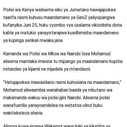
Polisi wa Kenya walisema siku ya Jumatano hawajapokea
taarifa rasmi kuhusu maandamano ya GenZ yaliyopangwa
kufanyika Juni 25, huku vyombo vya usalama vikizidisha doria
kabla ya matukio yanayotarajiwa kuadhimisha maandamano
ya kupinga serikali mwaka jana.
Kamanda wa Polisi wa Mkoa wa Nairobi Issa Mohamud
alisema mamlaka imeona tu mipango ya maandamano kupitia
mitandao ya kijamii na mijadala ya mtandaoni.
“Hatujapokea mawasiliano rasmi kuhusiana na maandamano,”
Mohamud aliwaambia wanahabari baada ya mkutano wa
makamanda wakuu wa polisi jijini Nairobi. Alisema polisi
wanafuatilia yanayoendelea na watatoa ulinzi huku
wakitekeleza sheria.
Alionya kuwa ingawa Wakenya wana haki ya kikatiba ya