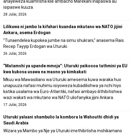
anayeweza kuamrisha kile ambacho Marekani inapaswa au
isipaswe kuuza.
28 Julai, 2026
Lilikuwa ni jambo la kifahari kuandaa mkutano wa NATO jijini
Ankara, asema Erdogan
"Tunaendelea kupokea jumbe na simu shukrani," anasema Rais
Recep Tayyip Erdogan wa Uturuki.
26 Julai, 2026
“Matamshi ya upande mmoja”: Uturuki yaikosoa tathmini ya EU
kwa kukosa usawa na maono ya kimkakati
Mkuu wa Mawasiliano wa Uturuki amesema kuwa waraka huo
unapuuza nafasi muhimu isiyoweza kubadilishwa ya nchi hiyo
katika usalama wa Euro-Atlantiki, nafasi ambayo ilithibitishwa
wazi wakati wa mkutano wa NATO uliofanyika jijini Ankara.
17 Julai, 2026
Uturuki yalaani shambulio la kombora la Wahouthi dhidi ya
Saudi Arabia
Wizara ya Mambo ya Nje ya Uturuki imethibitisha mshikamano