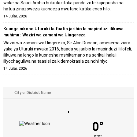
wake na Saudi Arabia huku ikizitaka pande zote kujiepusha na
hatua zinazoweza kuongeza mvutano katika eneo hilo.
14 Julai, 2026
Kuunga mkono Uturuki kufuatia jaribio la mapinduzi ilikuwa
muhimu : Waziri wa zamani wa Uingereza
Waziri wa zamani wa Uingereza, Sir Alan Duncan, amesema ziara
yake ya Uturuki mwaka 2016, baada ya jaribio la mapinduzi lililofeli,
ilikuwa na lengo la kuonesha mshikamano na serikali halali
iliyochaguliwa na taasisi za kidemokrasia za nchi hiyo.
14 Julai, 2026
,
0°