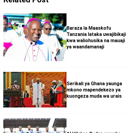
Baraza la Maaskofu
Tanzania lataka uwajibikaji
kwa waliohusika na mauaji
ya waandamanaji
Serikali ya Ghana yaunga
mkono mapendekezo ya
kuongeza muda wa urais