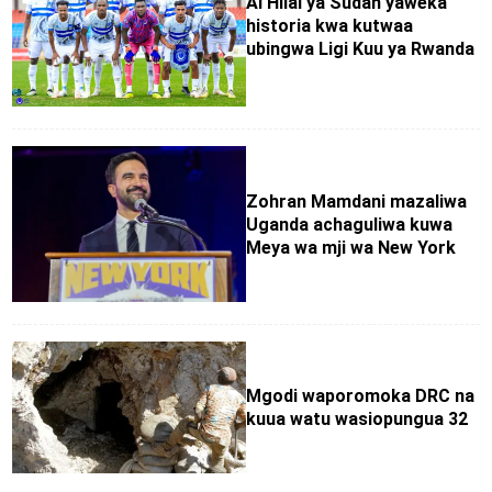
Al Hilal ya Sudan yaweka
historia kwa kutwaa
ubingwa Ligi Kuu ya Rwanda
Zohran Mamdani mazaliwa
Uganda achaguliwa kuwa
Meya wa mji wa New York
Mgodi waporomoka DRC na
kuua watu wasiopungua 32