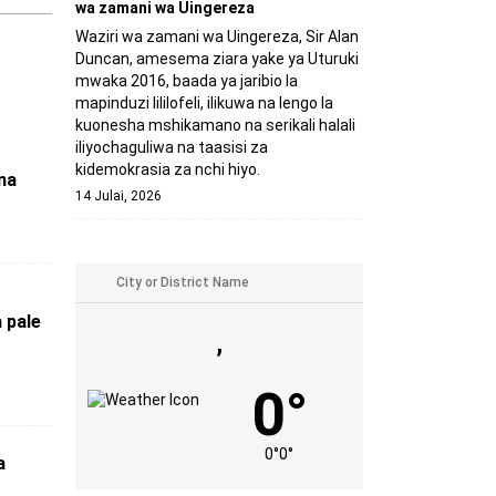
wa zamani wa Uingereza
Waziri wa zamani wa Uingereza, Sir Alan
Duncan, amesema ziara yake ya Uturuki
mwaka 2016, baada ya jaribio la
mapinduzi lililofeli, ilikuwa na lengo la
kuonesha mshikamano na serikali halali
iliyochaguliwa na taasisi za
kidemokrasia za nchi hiyo.
na
14 Julai, 2026
a pale
,
0°
0°
0°
a