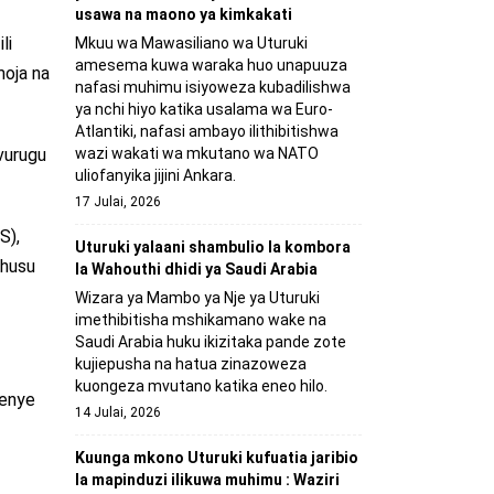
usawa na maono ya kimkakati
li
Mkuu wa Mawasiliano wa Uturuki
amesema kuwa waraka huo unapuuza
moja na
nafasi muhimu isiyoweza kubadilishwa
ya nchi hiyo katika usalama wa Euro-
Atlantiki, nafasi ambayo ilithibitishwa
wazi wakati wa mkutano wa NATO
vurugu
uliofanyika jijini Ankara.
17 Julai, 2026
S),
Uturuki yalaani shambulio la kombora
uhusu
la Wahouthi dhidi ya Saudi Arabia
Wizara ya Mambo ya Nje ya Uturuki
imethibitisha mshikamano wake na
Saudi Arabia huku ikizitaka pande zote
kujiepusha na hatua zinazoweza
kuongeza mvutano katika eneo hilo.
wenye
14 Julai, 2026
Kuunga mkono Uturuki kufuatia jaribio
la mapinduzi ilikuwa muhimu : Waziri