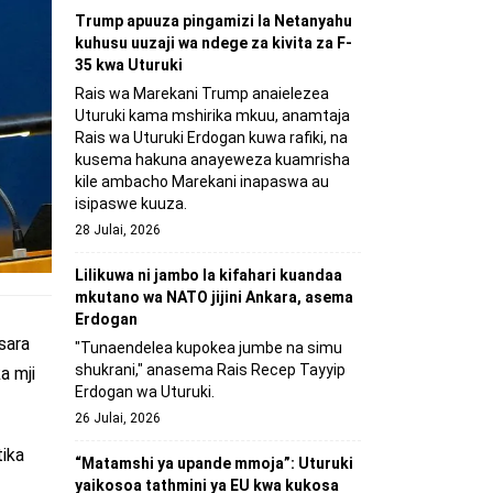
Trump apuuza pingamizi la Netanyahu
kuhusu uuzaji wa ndege za kivita za F-
35 kwa Uturuki
Rais wa Marekani Trump anaielezea
Uturuki kama mshirika mkuu, anamtaja
Rais wa Uturuki Erdogan kuwa rafiki, na
kusema hakuna anayeweza kuamrisha
kile ambacho Marekani inapaswa au
isipaswe kuuza.
28 Julai, 2026
Lilikuwa ni jambo la kifahari kuandaa
mkutano wa NATO jijini Ankara, asema
Erdogan
sara
"Tunaendelea kupokea jumbe na simu
shukrani," anasema Rais Recep Tayyip
a mji
Erdogan wa Uturuki.
26 Julai, 2026
tika
“Matamshi ya upande mmoja”: Uturuki
yaikosoa tathmini ya EU kwa kukosa