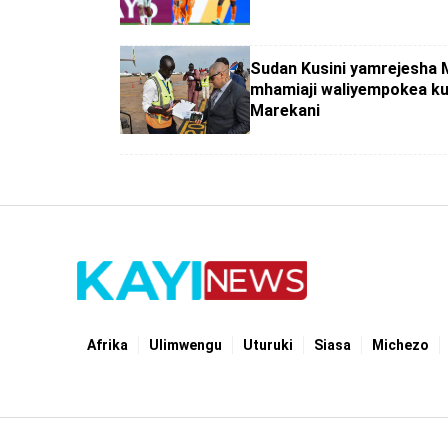
Sudan Kusini yamrejesha 
mhamiaji waliyempokea k
Marekani
Afrika
Ulimwengu
Uturuki
Siasa
Michezo
Masharti ya Matumizi
Kitambulisho
Sera Yetu ya Fara