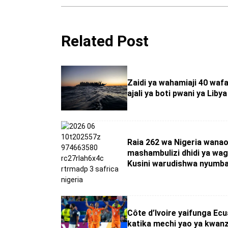
Related Post
Zaidi ya wahamiaji 40 wafa
ajali ya boti pwani ya Libya
Raia 262 wa Nigeria wana
mashambulizi dhidi ya wag
Kusini warudishwa nyumba
Côte d’Ivoire yaifunga Ecu
katika mechi yao ya kwan