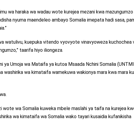
muhimu wa haraka wa wadau wote kurejea mezani kwa mazungumzo i
rudisha nyuma maendeleo ambayo Somalia imepata hadi sasa, pa
ia.”
a watulivu, kuepuka vitendo vyovyote vinavyoweza kuchochea 
ngumzo,” taarifa hiyo iliongeza.
heni ya Umoja wa Mataifa ya kutoa Msaada Nchini Somalia (UNTMI
a washirika wa kimataifa wamekuwa wakionya mara kwa mara k
wa.
zi wote wa Somalia kuweka mbele maslahi ya taifa na kurejea k
irika wa kimataifa wa Somalia wako tayari kusaidia kufanikisha