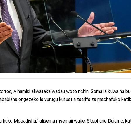
erres, Alhamisi aliwataka wadau wote nchini Somalia kuwa na bu
ababisha ongezeko la vurugu kufuatia taarifa za machafuko katik
u huko Mogadishu,” alisema msemaji wake, Stephane Dujarric, ka