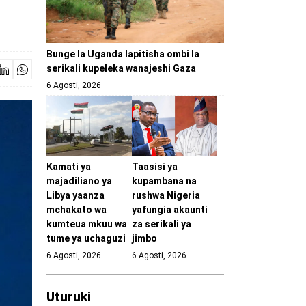
Bunge la Uganda lapitisha ombi la
serikali kupeleka wanajeshi Gaza
6 Agosti, 2026
Kamati ya
Taasisi ya
majadiliano ya
kupambana na
Libya yaanza
rushwa Nigeria
mchakato wa
yafungia akaunti
kumteua mkuu wa
za serikali ya
tume ya uchaguzi
jimbo
6 Agosti, 2026
6 Agosti, 2026
Uturuki