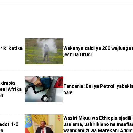
riki katika
Wakenya zaidi ya 200 wajiunga 
jeshi la Urusi
okimbia
Tanzania: Bei ya Petroli yabaki
eni Afrika
pale
ni
Waziri Mkuu wa Ethiopia ajadili
ador 1-0
usalama, ushirikiano na maafis
za
waandamizi wa Marekani Addis