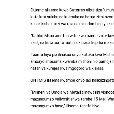
Dujarric alisema kuwa Guterres alisisitiza “u
kutafuta suluhu na kuepuka na hatua zitakazo
kuhakikisha ulinzi wa raia na miundombinu ya kira
“Katibu Mkuu ametoa wito kwa pande zote kuw
zaidi, na kutatua tofauti za kisiasa kupitia mazu
Taarifa hiyo pia ilinukuu onyo kutoka kwa Mis
ambayo imesema kwamba misheni hio pamoja n
hatari ya kurejea kwa mgogoro wa kisiasa.
UNTMIS ilisema kwamba onyo lao halikuzingati
“Misheni ya Umoja wa Mataifa inawasihi viongo
mazungumzo yaliyositishwa tarehe 15 Mei. Wash
mazungumzo hayo,” ilisema taarifa hiyo.