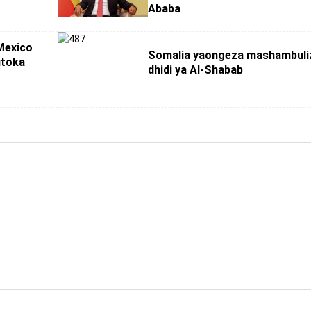
Ababa
Mexico
Somalia yaongeza mashambuli
utoka
dhidi ya Al-Shabab
gha