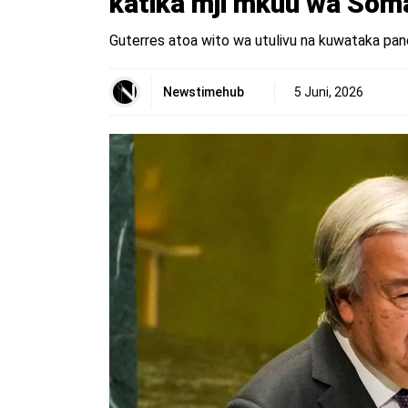
katika mji mkuu wa Soma
Guterres atoa wito wa utulivu na kuwataka pa
Newstimehub
5 Juni, 2026