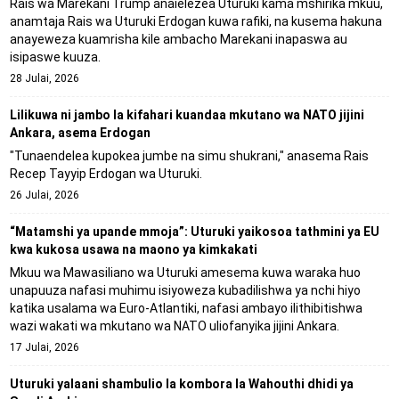
Rais wa Marekani Trump anaielezea Uturuki kama mshirika mkuu,
anamtaja Rais wa Uturuki Erdogan kuwa rafiki, na kusema hakuna
anayeweza kuamrisha kile ambacho Marekani inapaswa au
isipaswe kuuza.
28 Julai, 2026
Lilikuwa ni jambo la kifahari kuandaa mkutano wa NATO jijini
Ankara, asema Erdogan
"Tunaendelea kupokea jumbe na simu shukrani," anasema Rais
Recep Tayyip Erdogan wa Uturuki.
26 Julai, 2026
“Matamshi ya upande mmoja”: Uturuki yaikosoa tathmini ya EU
kwa kukosa usawa na maono ya kimkakati
Mkuu wa Mawasiliano wa Uturuki amesema kuwa waraka huo
unapuuza nafasi muhimu isiyoweza kubadilishwa ya nchi hiyo
katika usalama wa Euro-Atlantiki, nafasi ambayo ilithibitishwa
wazi wakati wa mkutano wa NATO uliofanyika jijini Ankara.
17 Julai, 2026
Uturuki yalaani shambulio la kombora la Wahouthi dhidi ya