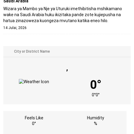
Saudi Arabia
Wizara ya Mambo ya Nje ya Uturuki imethibitisha mshikamano
wake na Saudi Arabia huku ikizitaka pande zote kujiepusha na
hatua zinazoweza kuongeza mvutano katika eneo hilo.
14 Julai, 2026
,
0°
0°
0°
Feels Like
Humidity
0°
%