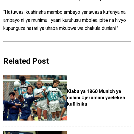
“Hatuwezi kuahirisha mambo ambayo yanaweza kufanya na
ambayo ni ya muhimu—yaani kuruhusu mbolea ipite na hivyo
kupunguza hatari ya uhaba mkubwa wa chakula duniani.”
Related Post
Klabu ya 1860 Munich ya
nchini Ujerumani yaelekea
kufilisika