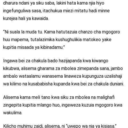
dharura ndani ya siku saba, lakini hata kama njia hiyo
ingefunguliwa sasa, itachukua miezi mitatu hadi minne
kurejea hali ya kawaida.
“Ni suala la muda tu. Kama hatutazuia chanzo cha mgogoro
huu mapema, tutalazimika kushughulikia matokeo yake
kupitia misaada ya kibinadamu.”
Ingawa bei za chakula bado hazijapanda kwa kiwango
kikubwa, alisema gharama za mbolea zimepanda sana, jambo
ambalo wataalamu wanasema linaweza kupunguza uzalishaji
wa kilimo na kusababisha kupanda kwa bei za chakula duniani.
Alisema kama meli tano kwa siku za mbolea na malighafi
zingepita kupitia mlango huo, ingeweza kuzuia mgogoro kwa
wakulima.
Kilicho muhimu zaidi, alisema, ni “uwepo wa nia ya kisiasa.”