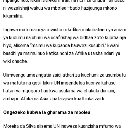
mpango huo, lakini Marekani, Iran, na nchi za Ghuba—ambazo
ni wazalishaji wakuu wa mbolea—bado hazijaunga mkono
kikamilifu.
Ingawa matumaini ya mwisho ni kufikia makubaliano ya amani
ya kudumu na uhuru wa usafirishaji wa bidhaa zote kupitia njia
hiyo, alisema “msimu wa kupanda hauwezi kusubiri,” kwani
baadhi ya msimu huo katika nchi za Afrika utaisha ndani ya
wiki chache.
Ulimwengu umezingatia zaidi athari za kiuchumi za usumbufu
wa mafuta na gesi, lakini UN imeendelea kuonya kuhusu
hatari ya mgogoro huu kwa usalama wa chakula duniani,
ambapo Afrika na Asia zinatarajiwa kuathirika zaidi.
Ongezeko kubwa la gharama za mbolea
Moreira da Silva alisema UN inaweza kuanzisha mfumo wa