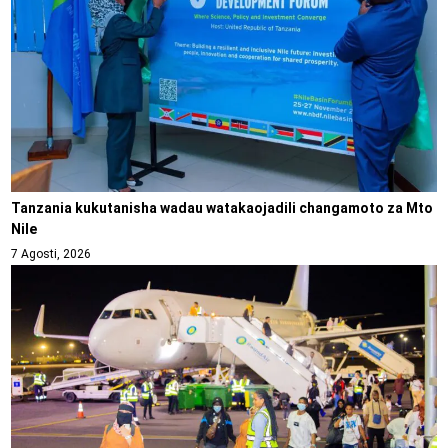
Tanzania kukutanisha wadau watakaojadili changamoto za Mto
Nile
7 Agosti, 2026