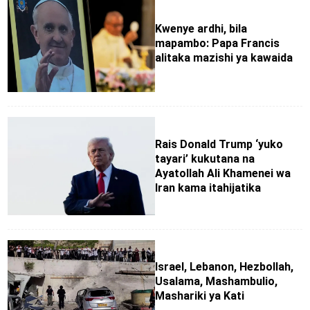
Kwenye ardhi, bila
mapambo: Papa Francis
alitaka mazishi ya kawaida
Rais Donald Trump ‘yuko
tayari’ kukutana na
Ayatollah Ali Khamenei wa
Iran kama itahijatika
Israel, Lebanon, Hezbollah,
Usalama, Mashambulio,
Mashariki ya Kati