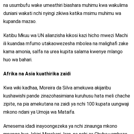
na usumbufu wake umeathiri biashara muhimu kwa wakulima
duniani wakati nchi nyingi zikiwa katika msimu muhimu wa
kupanda mazao.
Katibu Mkuu wa UN alianzisha kikosi kazi hicho mwezi Machi
ili kuandaa mfumo utakaowezesha mbolea na malighafi zake
kama amonia, salfa na urea kupita salama kwenye mlango
huo wa bahari.
Afrika na Asia kuathirika zaidi
Kwa wiki kadhaa, Moreira da Silva amekuwa akijaribu
kushawishi pande zinazohasimiana kuruhusu hata meli chache
zipite, na pia amekutana na zaidi ya nchi 100 kupata uungwaji
mkono ndani ya Umoja wa Mataifa.
Amesema idadi inayoongezeka ya nchi zinaunga mkono