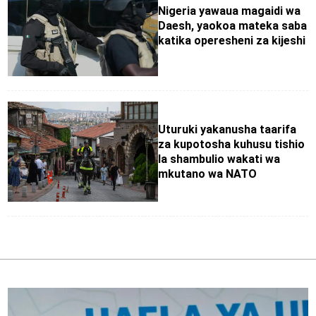
Nigeria yawaua magaidi wa
Daesh, yaokoa mateka saba
katika operesheni za kijeshi
Uturuki yakanusha taarifa
za kupotosha kuhusu tishio
la shambulio wakati wa
mkutano wa NATO