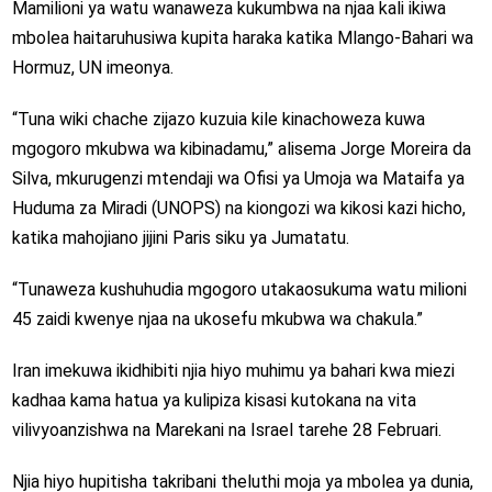
Mamilioni ya watu wanaweza kukumbwa na njaa kali ikiwa
mbolea haitaruhusiwa kupita haraka katika Mlango-Bahari wa
Hormuz, UN imeonya.
“Tuna wiki chache zijazo kuzuia kile kinachoweza kuwa
mgogoro mkubwa wa kibinadamu,” alisema Jorge Moreira da
Silva, mkurugenzi mtendaji wa Ofisi ya Umoja wa Mataifa ya
Huduma za Miradi (UNOPS) na kiongozi wa kikosi kazi hicho,
katika mahojiano jijini Paris siku ya Jumatatu.
“Tunaweza kushuhudia mgogoro utakaosukuma watu milioni
45 zaidi kwenye njaa na ukosefu mkubwa wa chakula.”
Iran imekuwa ikidhibiti njia hiyo muhimu ya bahari kwa miezi
kadhaa kama hatua ya kulipiza kisasi kutokana na vita
vilivyoanzishwa na Marekani na Israel tarehe 28 Februari.
Njia hiyo hupitisha takribani theluthi moja ya mbolea ya dunia,