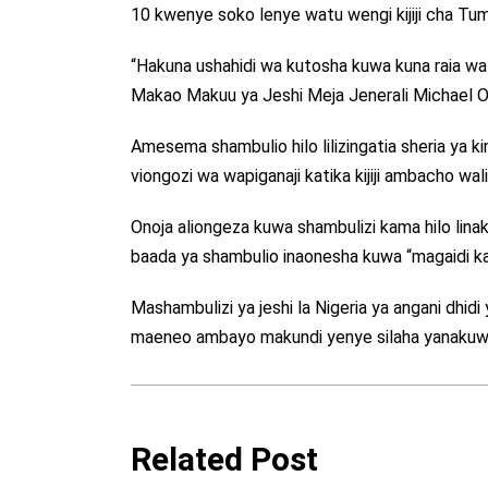
10 kwenye soko lenye watu wengi kijiji cha Tum
“Hakuna ushahidi wa kutosha kuwa kuna raia wal
Makao Makuu ya Jeshi Meja Jenerali Michael Ono
Amesema shambulio hilo lilizingatia sheria ya 
viongozi wa wapiganaji katika kijiji ambacho wa
Onoja aliongeza kuwa shambulizi kama hilo linak
baada ya shambulio inaonesha kuwa “magaidi ka
Mashambulizi ya jeshi la Nigeria ya angani dhi
maeneo ambayo makundi yenye silaha yanakuwa m
Related Post