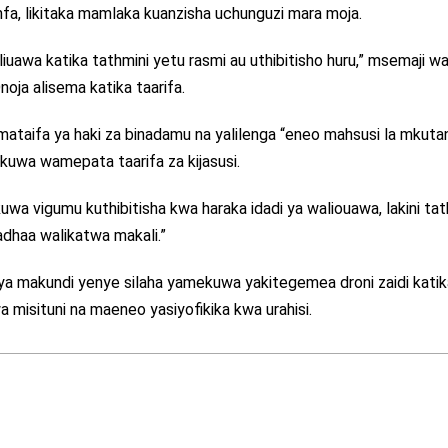
fa, likitaka mamlaka kuanzisha uchunguzi mara moja.
iuawa katika tathmini yetu rasmi au uthibitisho huru,” msemaji w
ja alisema katika taarifa.
kimataifa ya haki za binadamu na yalilenga “eneo mahsusi la mkuta
likuwa wamepata taarifa za kijasusi.
uwa vigumu kuthibitisha kwa haraka idadi ya waliouawa, lakini tat
dhaa walikatwa makali.”
di ya makundi yenye silaha yamekuwa yakitegemea droni zaidi katik
isituni na maeneo yasiyofikika kwa urahisi.