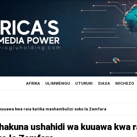
AFRIKA
ULIMWENGU
UTURUKI
SIASA
MICHEZO
 kuuawa kwa raia katika mashambulizi soko la Zamfara
 hakuna ushahidi wa kuuawa kwa r