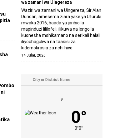
wa zamani wa Uingereza
Waziri wa zamani wa Uingereza, Sir Alan
usu
Duncan, amesema ziara yake ya Uturuki
pitia
mwaka 2016, baada ya jaribio la
mapinduzi lililofeli, ilikuwa na lengo la
kuonesha mshikamano na serikali halali
iliyochaguliwa na taasisi za
kidemokrasia za nchi hiyo.
isha
14 Julai, 2026
vyombo
oni
,
0°
tika
0°
0°