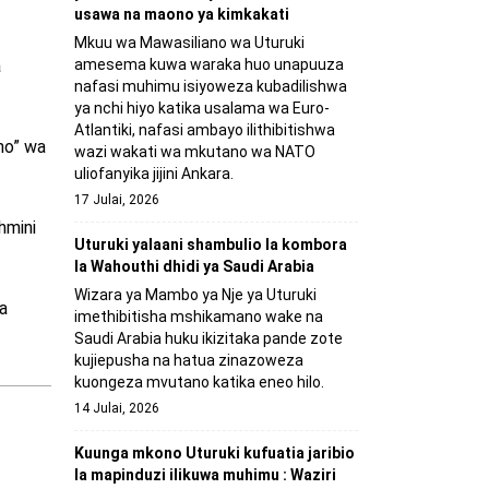
usawa na maono ya kimkakati
Mkuu wa Mawasiliano wa Uturuki
amesema kuwa waraka huo unapuuza
a
nafasi muhimu isiyoweza kubadilishwa
ya nchi hiyo katika usalama wa Euro-
Atlantiki, nafasi ambayo ilithibitishwa
no” wa
wazi wakati wa mkutano wa NATO
uliofanyika jijini Ankara.
17 Julai, 2026
hmini
Uturuki yalaani shambulio la kombora
la Wahouthi dhidi ya Saudi Arabia
Wizara ya Mambo ya Nje ya Uturuki
a
imethibitisha mshikamano wake na
Saudi Arabia huku ikizitaka pande zote
kujiepusha na hatua zinazoweza
kuongeza mvutano katika eneo hilo.
14 Julai, 2026
Kuunga mkono Uturuki kufuatia jaribio
la mapinduzi ilikuwa muhimu : Waziri