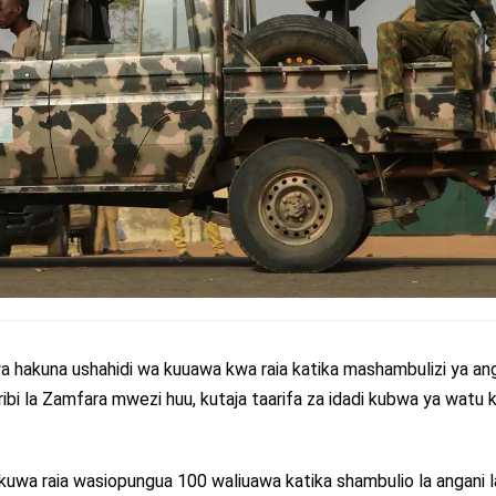
wa hakuna ushahidi wa kuuawa kwa raia katika mashambulizi ya an
ribi la Zamfara mwezi huu, kutaja taarifa za idadi kubwa ya watu
ii kuwa raia wasiopungua 100 waliuawa katika shambulio la angani 