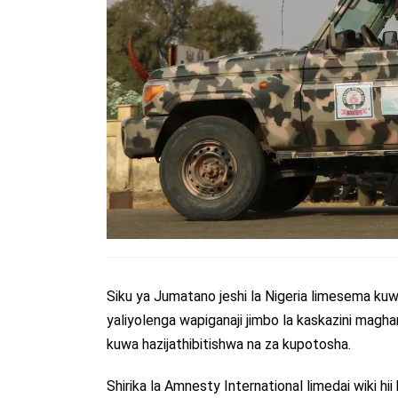
Siku ya Jumatano jeshi la Nigeria limesema ku
yaliyolenga wapiganaji jimbo la kaskazini magha
kuwa hazijathibitishwa na za kupotosha.
Shirika la Amnesty International limedai wiki h