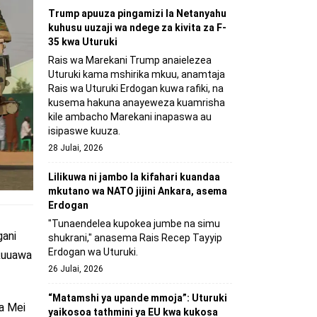
Trump apuuza pingamizi la Netanyahu
kuhusu uuzaji wa ndege za kivita za F-
35 kwa Uturuki
Rais wa Marekani Trump anaielezea
Uturuki kama mshirika mkuu, anamtaja
Rais wa Uturuki Erdogan kuwa rafiki, na
kusema hakuna anayeweza kuamrisha
kile ambacho Marekani inapaswa au
isipaswe kuuza.
28 Julai, 2026
Lilikuwa ni jambo la kifahari kuandaa
mkutano wa NATO jijini Ankara, asema
Erdogan
"Tunaendelea kupokea jumbe na simu
gani
shukrani," anasema Rais Recep Tayyip
Erdogan wa Uturuki.
 kuuawa
26 Julai, 2026
“Matamshi ya upande mmoja”: Uturuki
la Mei
yaikosoa tathmini ya EU kwa kukosa