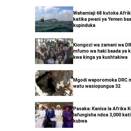
Wahamiaji 68 kutoka Afrik
katika pwani ya Yemen baa
kupinduka
Kiongozi wa zamani wa DR
mfumo wa haki baada ya 
kwa kinga ya kushtakiwa
Mgodi waporomoka DRC n
watu wasiopungua 32
Pasaka: Kanisa la Afrika K
lafungisha ndoa 3,000 kati
kubwa