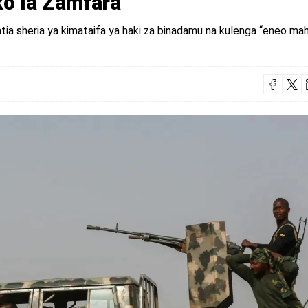
ko la Zamfara
tia sheria ya kimataifa ya haki za binadamu na kulenga “eneo mah