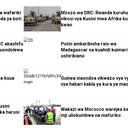
a wafariki
Mzozo wa DRC: Rwanda kuruh
da ya boti
vikosi vya Kusini mwa Afrika ku
kwao
C akashifu
Putin amkaribisha rais wa
kuondolewa
Madagascar na kuahidi kuimar
ushirikiano
a kuua
Guinea inaondoa vikwazo vya 
vya habari kabla ya kura ya ma
usini
Wakazi wa Morocco warejea ka
ka harusi
mji uliokumbwa na mafuriko