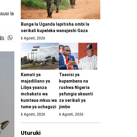
susi la
Bunge la Uganda lapitisha ombi la
serikali kupeleka wanajeshi Gaza
6 Agosti, 2026
Kamati ya
Taasisi ya
majadiliano ya
kupambana na
Libya yaanza
rushwa Nigeria
mchakato wa
yafungia akaunti
kumteua mkuu wa
za serikali ya
tume ya uchaguzi
jimbo
6 Agosti, 2026
6 Agosti, 2026
Uturuki