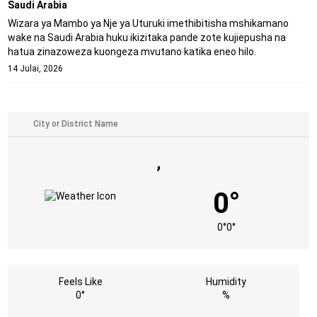
Saudi Arabia
Wizara ya Mambo ya Nje ya Uturuki imethibitisha mshikamano
wake na Saudi Arabia huku ikizitaka pande zote kujiepusha na
hatua zinazoweza kuongeza mvutano katika eneo hilo.
14 Julai, 2026
,
0°
0°
0°
Feels Like
Humidity
0°
%