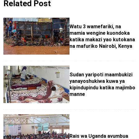
Related Post
Watu 3 wamefariki, na
mamia wengine kuondoka
katika makazi yao kutokana
na mafuriko Nairobi, Kenya
Sudan yaripoti maambukizi
yanayoshukiwa kuwa ya
kipindupindu katika majimbo
manne
Rais wa Uganda avumbua