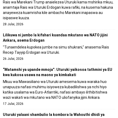
Rais wa Marekani Trump anaielezea Uturuki kama mshirika mkuu,
anamtaja Rais wa Uturuki Erdogan kuwa rafiki, na kusema hakuna
anayeweza kuamrisha kile ambacho Marekani inapaswa au
isipaswe kuuza.
28 Julai, 2026
Lilikuwa ni jambo la kifahari kuandaa mkutano wa NATO jijini
Ankara, asema Erdogan
"Tunaendelea kupokea jumbe na simu shukrani," anasema Rais
Recep Tayyip Erdogan wa Uturuki.
26 Julai, 2026
“Matamshi ya upande mmoja”: Uturuki yaikosoa tathmini ya EU
kwa kukosa usawa na maono ya kimkakati
Mkuu wa Mawasiliano wa Uturuki amesema kuwa waraka huo
unapuuza nafasi muhimu isiyoweza kubadilishwa ya nchi hiyo
katika usalama wa Euro-Atlantiki, nafasi ambayo ilithibitishwa
wazi wakati wa mkutano wa NATO uliofanyika jijini Ankara.
17 Julai, 2026
Uturuki yalaani shambulio la kombora la Wahouthi dhidi ya