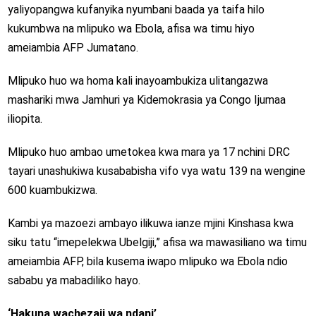
yaliyopangwa kufanyika nyumbani baada ya taifa hilo
kukumbwa na mlipuko wa Ebola, afisa wa timu hiyo
ameiambia AFP Jumatano.
Mlipuko huo wa homa kali inayoambukiza ulitangazwa
mashariki mwa Jamhuri ya Kidemokrasia ya Congo Ijumaa
iliopita.
Mlipuko huo ambao umetokea kwa mara ya 17 nchini DRC
tayari unashukiwa kusababisha vifo vya watu 139 na wengine
600 kuambukizwa.
Kambi ya mazoezi ambayo ilikuwa ianze mjini Kinshasa kwa
siku tatu “imepelekwa Ubelgiji,” afisa wa mawasiliano wa timu
ameiambia AFP, bila kusema iwapo mlipuko wa Ebola ndio
sababu ya mabadiliko hayo.
‘Hakuna wachezaji wa ndani’