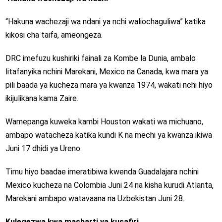
“Hakuna wachezaji wa ndani ya nchi waliochaguliwa” katika
kikosi cha taifa, ameongeza.
DRC imefuzu kushiriki fainali za Kombe la Dunia, ambalo
litafanyika nchini Marekani, Mexico na Canada, kwa mara ya
pili baada ya kucheza mara ya kwanza 1974, wakati nchi hiyo
ikijulikana kama Zaire.
Wamepanga kuweka kambi Houston wakati wa michuano,
ambapo watacheza katika kundi K na mechi ya kwanza ikiwa
Juni 17 dhidi ya Ureno.
Timu hiyo baadae imeratibiwa kwenda Guadalajara nchini
Mexico kucheza na Colombia Juni 24 na kisha kurudi Atlanta,
Marekani ambapo watavaana na Uzbekistan Juni 28.
Kulegezwa kwa masharti ya kusafiri