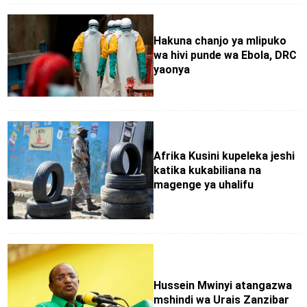
Hakuna chanjo ya mlipuko
wa hivi punde wa Ebola, DRC
yaonya
Afrika Kusini kupeleka jeshi
katika kukabiliana na
magenge ya uhalifu
Hussein Mwinyi atangazwa
mshindi wa Urais Zanzibar