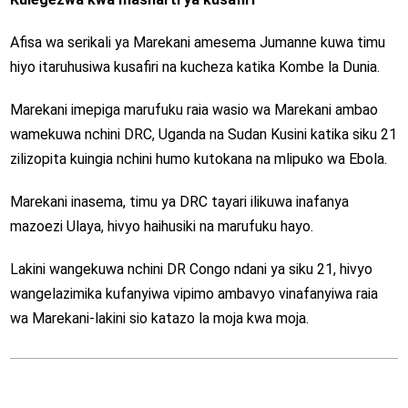
Afisa wa serikali ya Marekani amesema Jumanne kuwa timu
hiyo itaruhusiwa kusafiri na kucheza katika Kombe la Dunia.
Marekani imepiga marufuku raia wasio wa Marekani ambao
wamekuwa nchini DRC, Uganda na Sudan Kusini katika siku 21
zilizopita kuingia nchini humo kutokana na mlipuko wa Ebola.
Marekani inasema, timu ya DRC tayari ilikuwa inafanya
mazoezi Ulaya, hivyo haihusiki na marufuku hayo.
Lakini wangekuwa nchini DR Congo ndani ya siku 21, hivyo
wangelazimika kufanyiwa vipimo ambavyo vinafanyiwa raia
wa Marekani-lakini sio katazo la moja kwa moja.