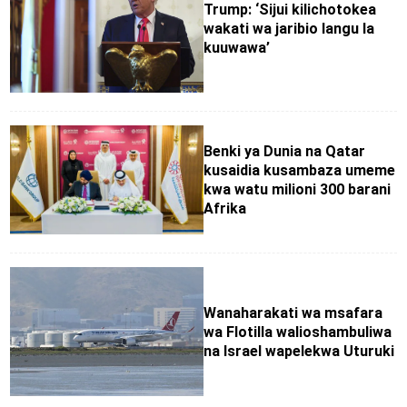
Trump: ‘Sijui kilichotokea
wakati wa jaribio langu la
kuuwawa’
Benki ya Dunia na Qatar
kusaidia kusambaza umeme
kwa watu milioni 300 barani
Afrika
Wanaharakati wa msafara
wa Flotilla walioshambuliwa
na Israel wapelekwa Uturuki