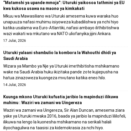
“Matamshi ya upande mmoja”: Uturuki yaikosoa tathmini ya EU
kwa kukosa usawa na maono ya kimkakati
Mkuu wa Mawasiliano wa Uturuki amesema kuwa waraka huo
unapuuza nafasi muhimu isiyoweza kubadilishwa ya nchi hiyo
katika usalama wa Euro-Atlantiki, nafasi ambayo ilithibitishwa
wazi wakati wa mkutano wa NATO uliofanyika jijini Ankara.
17 Julai, 2026
Uturuki yalaani shambulio la kombora la Wahouthi dhidi ya
Saudi Arabia
Wizara ya Mambo ya Nje ya Uturuki imethibitisha mshikamano
wake na Saudi Arabia huku ikizitaka pande zote kujiepusha na
hatua zinazoweza kuongeza mvutano katika eneo hilo.
14 Julai, 2026
Kuunga mkono Uturuki kufuatia jaribio la mapinduzi ilikuwa
muhimu : Waziri wa zamani wa Uingereza
Waziri wa zamani wa Uingereza, Sir Alan Duncan, amesema ziara
yake ya Uturuki mwaka 2016, baada ya jaribio la mapinduzi lililofeli,
ilikuwa na lengo la kuonesha mshikamano na serikali halali
iliyochaguliwa na taasisi za kidemokrasia za nchi hiyo.