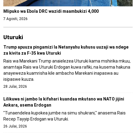
Mlipuko wa Ebola DRC wazidi maambukizi 4,000
7 Agosti, 2026
Uturuki
Trump apuuza pingamizi la Netanyahu kuhusu uuzaji wa ndege
za kivita za F-35 kwa Uturuki
Rais wa Marekani Trump anaielezea Uturuki kama mshirika mkuu,
anamtaja Rais wa Uturuki Erdogan kuwa rafiki, na kusema hakuna
anayeweza kuamrisha kile ambacho Marekani inapaswa au
isipaswe kuuza.
28 Julai, 2026
Lilikuwa ni jambo la kifahari kuandaa mkutano wa NATO jijini
Ankara, asema Erdogan
"Tunaendelea kupokea jumbe na simu shukrani," anasema Rais
Recep Tayyip Erdogan wa Uturuki.
26 Julai, 2026