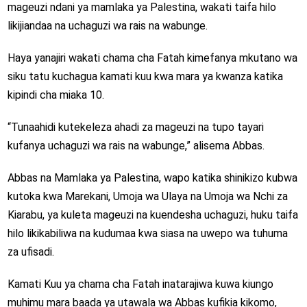
mageuzi ndani ya mamlaka ya Palestina, wakati taifa hilo
likijiandaa na uchaguzi wa rais na wabunge.
Haya yanajiri wakati chama cha Fatah kimefanya mkutano wa
siku tatu kuchagua kamati kuu kwa mara ya kwanza katika
kipindi cha miaka 10.
“Tunaahidi kutekeleza ahadi za mageuzi na tupo tayari
kufanya uchaguzi wa rais na wabunge,” alisema Abbas.
Abbas na Mamlaka ya Palestina, wapo katika shinikizo kubwa
kutoka kwa Marekani, Umoja wa Ulaya na Umoja wa Nchi za
Kiarabu, ya kuleta mageuzi na kuendesha uchaguzi, huku taifa
hilo likikabiliwa na kudumaa kwa siasa na uwepo wa tuhuma
za ufisadi.
Kamati Kuu ya chama cha Fatah inatarajiwa kuwa kiungo
muhimu mara baada ya utawala wa Abbas kufikia kikomo,