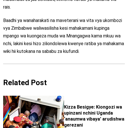
rais.
Baadhi ya wanaharakati na maveterani wa vita vya ukombozi
vya Zimbabwe waliwasilisha kesi mahakamani kupinga
mpango wa kuongeza muda wa Mnangagwa kama mkuu wa
nchi, lakini kesi hizo ziliondolewa kwenye ratiba ya mahakama
wiki hii kutokana na sababu za kiufundi.
Related Post
Kizza Besigye: Kiongozi wa
upinzani nchini Uganda
‘anaumwa vibaya’ arudishwa
gerezani