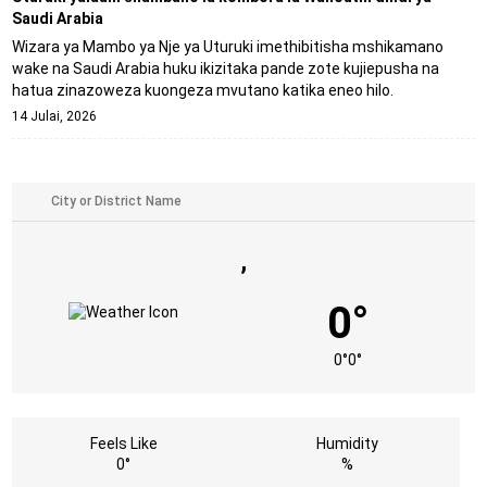
Saudi Arabia
Wizara ya Mambo ya Nje ya Uturuki imethibitisha mshikamano
wake na Saudi Arabia huku ikizitaka pande zote kujiepusha na
hatua zinazoweza kuongeza mvutano katika eneo hilo.
14 Julai, 2026
,
0°
0°
0°
Feels Like
Humidity
0°
%