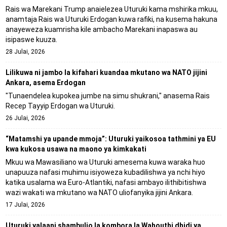
Rais wa Marekani Trump anaielezea Uturuki kama mshirika mkuu,
anamtaja Rais wa Uturuki Erdogan kuwa rafiki, na kusema hakuna
anayeweza kuamrisha kile ambacho Marekani inapaswa au
isipaswe kuuza.
28 Julai, 2026
Lilikuwa ni jambo la kifahari kuandaa mkutano wa NATO jijini
Ankara, asema Erdogan
"Tunaendelea kupokea jumbe na simu shukrani," anasema Rais
Recep Tayyip Erdogan wa Uturuki.
26 Julai, 2026
“Matamshi ya upande mmoja”: Uturuki yaikosoa tathmini ya EU
kwa kukosa usawa na maono ya kimkakati
Mkuu wa Mawasiliano wa Uturuki amesema kuwa waraka huo
unapuuza nafasi muhimu isiyoweza kubadilishwa ya nchi hiyo
katika usalama wa Euro-Atlantiki, nafasi ambayo ilithibitishwa
wazi wakati wa mkutano wa NATO uliofanyika jijini Ankara.
17 Julai, 2026
Uturuki yalaani shambulio la kombora la Wahouthi dhidi ya