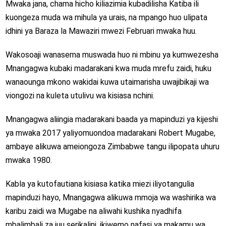
Mwaka jana, chama hicho kiliazimia kubadilisha Katiba ili
kuongeza muda wa mihula ya urais, na mpango huo ulipata
idhini ya Baraza la Mawaziri mwezi Februari mwaka huu.
Wakosoaji wanasema muswada huo ni mbinu ya kumwezesha
Mnangagwa kubaki madarakani kwa muda mrefu zaidi, huku
wanaounga mkono wakidai kuwa utaimarisha uwajibikaji wa
viongozi na kuleta utulivu wa kisiasa nchini.
Mnangagwa aliingia madarakani baada ya mapinduzi ya kijeshi
ya mwaka 2017 yaliyomuondoa madarakani Robert Mugabe,
ambaye alikuwa ameiongoza Zimbabwe tangu ilipopata uhuru
mwaka 1980.
Kabla ya kutofautiana kisiasa katika miezi iliyotangulia
mapinduzi hayo, Mnangagwa alikuwa mmoja wa washirika wa
karibu zaidi wa Mugabe na aliwahi kushika nyadhifa
mbalimbali za juu serikalini, ikiwemo nafasi ya makamu wa