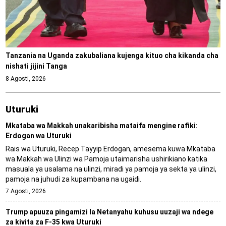
Tanzania na Uganda zakubaliana kujenga kituo cha kikanda cha
nishati jijini Tanga
8 Agosti, 2026
Uturuki
Mkataba wa Makkah unakaribisha mataifa mengine rafiki:
Erdogan wa Uturuki
Rais wa Uturuki, Recep Tayyip Erdogan, amesema kuwa Mkataba
wa Makkah wa Ulinzi wa Pamoja utaimarisha ushirikiano katika
masuala ya usalama na ulinzi, miradi ya pamoja ya sekta ya ulinzi,
pamoja na juhudi za kupambana na ugaidi.
7 Agosti, 2026
Trump apuuza pingamizi la Netanyahu kuhusu uuzaji wa ndege
za kivita za F-35 kwa Uturuki