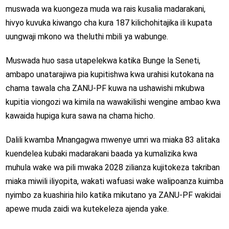
muswada wa kuongeza muda wa rais kusalia madarakani,
hivyo kuvuka kiwango cha kura 187 kilichohitajika ili kupata
uungwaji mkono wa theluthi mbili ya wabunge.
Muswada huo sasa utapelekwa katika Bunge la Seneti,
ambapo unatarajiwa pia kupitishwa kwa urahisi kutokana na
chama tawala cha ZANU-PF kuwa na ushawishi mkubwa
kupitia viongozi wa kimila na wawakilishi wengine ambao kwa
kawaida hupiga kura sawa na chama hicho.
Dalili kwamba Mnangagwa mwenye umri wa miaka 83 alitaka
kuendelea kubaki madarakani baada ya kumalizika kwa
muhula wake wa pili mwaka 2028 zilianza kujitokeza takriban
miaka miwili iliyopita, wakati wafuasi wake walipoanza kuimba
nyimbo za kuashiria hilo katika mikutano ya ZANU-PF wakidai
apewe muda zaidi wa kutekeleza ajenda yake.