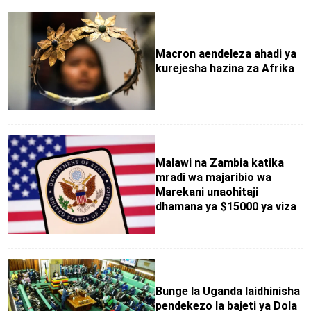
Macron aendeleza ahadi ya
kurejesha hazina za Afrika
Malawi na Zambia katika
mradi wa majaribio wa
Marekani unaohitaji
dhamana ya $15000 ya viza
Bunge la Uganda laidhinisha
pendekezo la bajeti ya Dola