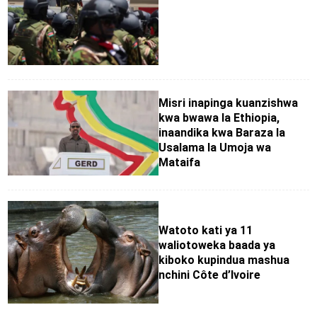
Misri inapinga kuanzishwa
kwa bwawa la Ethiopia,
inaandika kwa Baraza la
Usalama la Umoja wa
Mataifa
Watoto kati ya 11
waliotoweka baada ya
kiboko kupindua mashua
nchini Côte d’Ivoire