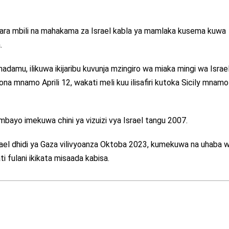
ara mbili na mahakama za Israel kabla ya mamlaka kusema kuwa
.
nadamu, ilikuwa ikijaribu kuvunja mzingiro wa miaka mingi wa Israel
a mnamo Aprili 12, wakati meli kuu ilisafiri kutoka Sicily mnamo 
ambayo imekuwa chini ya vizuizi vya Israel tangu 2007.
srael dhidi ya Gaza vilivyoanza Oktoba 2023, kumekuwa na uhaba 
i fulani ikikata misaada kabisa.