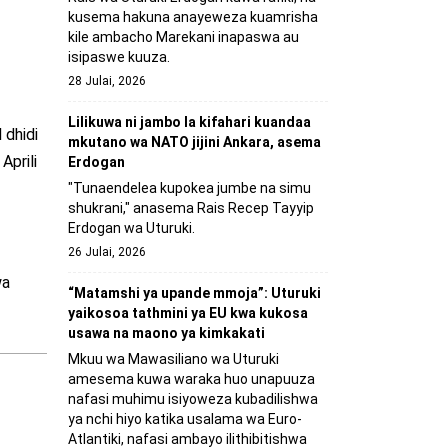
kusema hakuna anayeweza kuamrisha
kile ambacho Marekani inapaswa au
isipaswe kuuza.
28 Julai, 2026
Lilikuwa ni jambo la kifahari kuandaa
 dhidi
mkutano wa NATO jijini Ankara, asema
Aprili
Erdogan
"Tunaendelea kupokea jumbe na simu
shukrani," anasema Rais Recep Tayyip
Erdogan wa Uturuki.
26 Julai, 2026
wa
“Matamshi ya upande mmoja”: Uturuki
yaikosoa tathmini ya EU kwa kukosa
usawa na maono ya kimkakati
Mkuu wa Mawasiliano wa Uturuki
amesema kuwa waraka huo unapuuza
nafasi muhimu isiyoweza kubadilishwa
ya nchi hiyo katika usalama wa Euro-
Atlantiki, nafasi ambayo ilithibitishwa