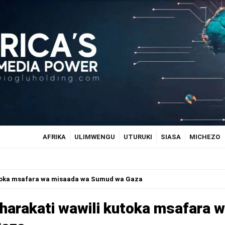
AFRIKA
ULIMWENGU
UTURUKI
SIASA
MICHEZO
kutoka msafara wa misaada wa Sumud wa Gaza
aharakati wawili kutoka msafara 