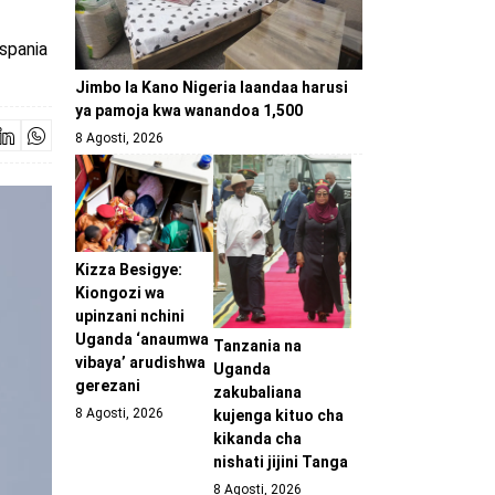
ispania
Jimbo la Kano Nigeria laandaa harusi
ya pamoja kwa wanandoa 1,500
8 Agosti, 2026
Kizza Besigye:
Kiongozi wa
upinzani nchini
Uganda ‘anaumwa
Tanzania na
vibaya’ arudishwa
Uganda
gerezani
zakubaliana
8 Agosti, 2026
kujenga kituo cha
kikanda cha
nishati jijini Tanga
8 Agosti, 2026