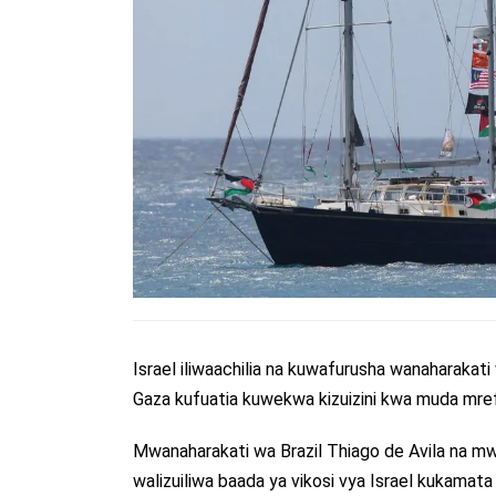
Israel iliwaachilia na kuwafurusha wanaharakat
Gaza kufuatia kuwekwa kizuizini kwa muda mref
Mwanaharakati wa Brazil Thiago de Avila na mw
walizuiliwa baada ya vikosi vya Israel kukamata f