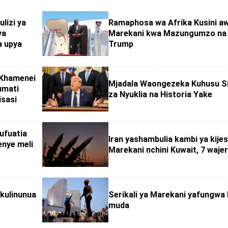
lizi ya
Ramaphosa wa Afrika Kusini aw
ya
Marekani kwa Mazungumzo na
a upya
Trump
 Khamenei
Mjadala Waongezeka Kuhusu Si
umati
za Nyuklia na Historia Yake
isasi
ufuatia
Iran yashambulia kambi ya kijes
enye meli
Marekani nchini Kuwait, 7 waje
 kulinunua
Serikali ya Marekani yafungwa
muda