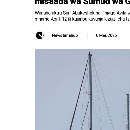
misaada wa Sumud wa 
Wanaharakati Saif Abukeshek na Thiago Avila wa
mnamo Aprili 12 ili kujaribu kuvunja kizuizi ch
Newstimehub
10 Mei, 2026