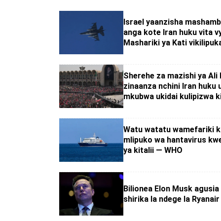
Israel yaanzisha mashambu
anga kote Iran huku vita v
Mashariki ya Kati vikilipuk
Sherehe za mazishi ya Ali
zinaanza nchini Iran huku 
mkubwa ukidai kulipizwa k
Watu watatu wamefariki k
mlipuko wa hantavirus kw
ya kitalii — WHO
Bilionea Elon Musk agusia
shirika la ndege la Ryanair