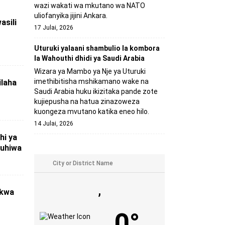
wazi wakati wa mkutano wa NATO
uliofanyika jijini Ankara.
asili
17 Julai, 2026
Uturuki yalaani shambulio la kombora
la Wahouthi dhidi ya Saudi Arabia
Wizara ya Mambo ya Nje ya Uturuki
imethibitisha mshikamano wake na
laha
Saudi Arabia huku ikizitaka pande zote
kujiepusha na hatua zinazoweza
kuongeza mvutano katika eneo hilo.
14 Julai, 2026
hi ya
ruhiwa
,
 kwa
0°