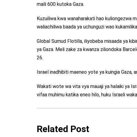
maili 600 kutoka Gaza.
Kuzuiliwa kwa wanaharakati hao kuliongezwa m
waliachiliwa baada ya uchunguzi wao kukamilika
Global Sumud Flotilla, iliyobeba misaada ya kibi
ya Gaza. Meli zake za kwanza ziliondoka Barcelon
26.
Israel inadhibiti maeneo yote ya kuingia Gaza, 
Wakati wote wa vita vya mauaji ya halaiki ya I
vifaa muhimu katika eneo hilo, huku Israeli wakat
Related Post