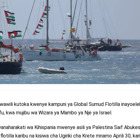
i wawili kutoka kwenye kampuni ya Global Sumud Flotilla inayoel
u, kwa mujibu wa Wizara ya Mambo ya Nje ya Israel.
anaharakati wa Kihispania mwenye asili ya Palestina Saif Abuke
lotilla karibu na kisiwa cha Ugiriki cha Krete mnamo Aprili 30, kar