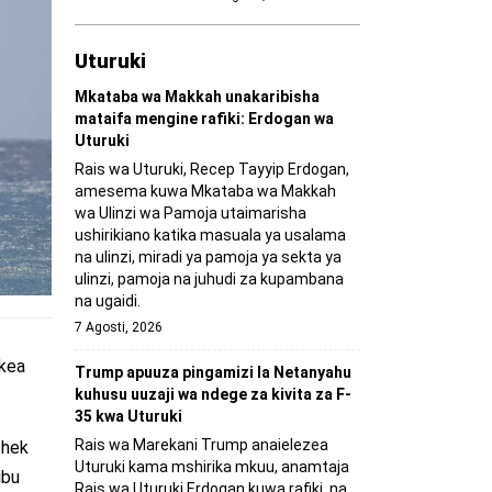
Uturuki
Mkataba wa Makkah unakaribisha
mataifa mengine rafiki: Erdogan wa
Uturuki
Rais wa Uturuki, Recep Tayyip Erdogan,
amesema kuwa Mkataba wa Makkah
wa Ulinzi wa Pamoja utaimarisha
ushirikiano katika masuala ya usalama
na ulinzi, miradi ya pamoja ya sekta ya
ulinzi, pamoja na juhudi za kupambana
na ugaidi.
7 Agosti, 2026
ekea
Trump apuuza pingamizi la Netanyahu
kuhusu uuzaji wa ndege za kivita za F-
35 kwa Uturuki
Rais wa Marekani Trump anaielezea
shek
Uturuki kama mshirika mkuu, anamtaja
ibu
Rais wa Uturuki Erdogan kuwa rafiki, na