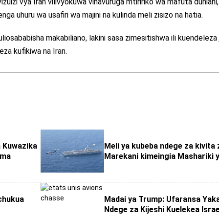
zuizi vya Iran vilivyokuwa vinavuruga mtiririko wa mafuta duniani,
enga uhuru wa usafiri wa majini na kulinda meli zisizo na hatia.
liosababisha makabiliano, lakini sasa zimesitishwa ili kuendeleza 
za kufikiwa na Iran.
a Kuwazika
Meli ya kubeba ndege za kivita 
ima
Marekani kimeingia Mashariki y
chukua
Madai ya Trump: Ufaransa Yak
Ndege za Kijeshi Kuelekea Israe