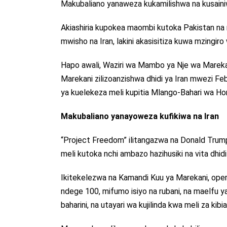
Makubaliano yanaweza kukamilishwa na kusain
Akiashiria kupokea maombi kutoka Pakistan na n
mwisho na Iran, lakini akasisitiza kuwa mzingir
Hapo awali, Waziri wa Mambo ya Nje wa Mareka
Marekani zilizoanzishwa dhidi ya Iran mwezi F
ya kuelekeza meli kupitia Mlango-Bahari wa Ho
Makubaliano yanayoweza kufikiwa na Iran
“Project Freedom” ilitangazwa na Donald Trump 
meli kutoka nchi ambazo hazihusiki na vita dhid
Ikitekelezwa na Kamandi Kuu ya Marekani, oper
ndege 100, mifumo isiyo na rubani, na maelf
baharini, na utayari wa kujilinda kwa meli za kibi