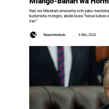
Mlango-Bahari wa Horm
Rais wa Marekani amesema nchi yake itasitisha
kudumisha mzingiro, akidai kuwa “hatua kubwa 
Iran.”
Newstimehub
6 Mei, 2026