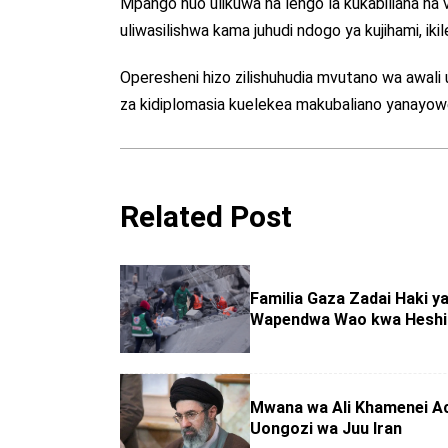
Mpango huo ulikuwa na lengo la kukabiliana na vi
uliwasilishwa kama juhudi ndogo ya kujihami, ikil
Operesheni hizo zilishuhudia mvutano wa awali u
za kidiplomasia kuelekea makubaliano yanayowe
Related Post
Familia Gaza Zadai Haki y
Wapendwa Wao kwa Hesh
Mwana wa Ali Khamenei A
Uongozi wa Juu Iran