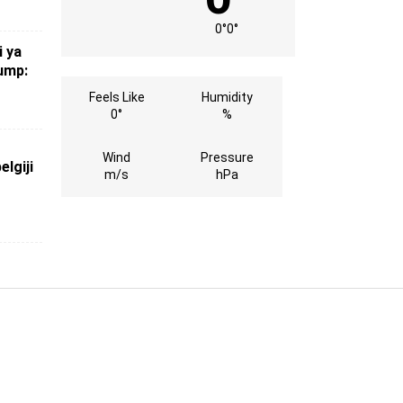
0°
0°
 ya
ump:
Feels Like
Humidity
0°
%
Wind
Pressure
elgiji
m/s
hPa