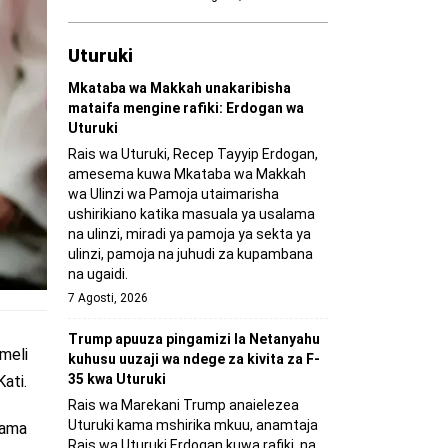
Uturuki
Mkataba wa Makkah unakaribisha
mataifa mengine rafiki: Erdogan wa
Uturuki
Rais wa Uturuki, Recep Tayyip Erdogan,
amesema kuwa Mkataba wa Makkah
wa Ulinzi wa Pamoja utaimarisha
ushirikiano katika masuala ya usalama
na ulinzi, miradi ya pamoja ya sekta ya
ulinzi, pamoja na juhudi za kupambana
na ugaidi.
7 Agosti, 2026
Trump apuuza pingamizi la Netanyahu
meli
kuhusu uuzaji wa ndege za kivita za F-
35 kwa Uturuki
Kati.
Rais wa Marekani Trump anaielezea
Uturuki kama mshirika mkuu, anamtaja
kama
Rais wa Uturuki Erdogan kuwa rafiki, na