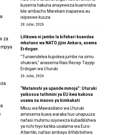
kusema hakuna anayeweza kuamrisha
kile ambacho Marekani inapaswa au
ya
isipaswe kuuza.
28 Julai, 2026
Lilikuwa ni jambo la kifahari kuandaa
i za
mkutano wa NATO jijini Ankara, asema
i mpya
Erdogan
"Tunaendelea kupokea jumbe na simu
shukrani," anasema Rais Recep Tayyip
Erdogan wa Uturuki.
26 Julai, 2026
eza
“Matamshi ya upande mmoja”: Uturuki
yaikosoa tathmini ya EU kwa kukosa
usawa na maono ya kimkakati
ya
Mkuu wa Mawasiliano wa Uturuki
a
amesema kuwa waraka huo unapuuza
nafasi muhimu isiyoweza kubadilishwa
ya nchi hiyo katika usalama wa Euro-
Atlantiki, nafasi ambayo ilithibitishwa