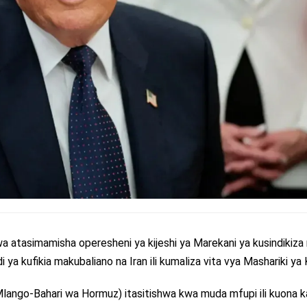
atasimamisha operesheni ya kijeshi ya Marekani ya kusindikiza 
 ya kufikia makubaliano na Iran ili kumaliza vita vya Mashariki ya 
 Mlango-Bahari wa Hormuz) itasitishwa kwa muda mfupi ili kuona 