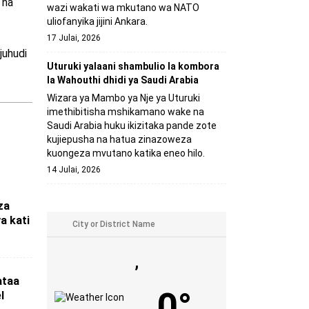
 na
wazi wakati wa mkutano wa NATO
uliofanyika jijini Ankara.
17 Julai, 2026
juhudi
Uturuki yalaani shambulio la kombora
la Wahouthi dhidi ya Saudi Arabia
Wizara ya Mambo ya Nje ya Uturuki
imethibitisha mshikamano wake na
Saudi Arabia huku ikizitaka pande zote
kujiepusha na hatua zinazoweza
kuongeza mvutano katika eneo hilo.
14 Julai, 2026
za
a kati
,
ataa
0°
l