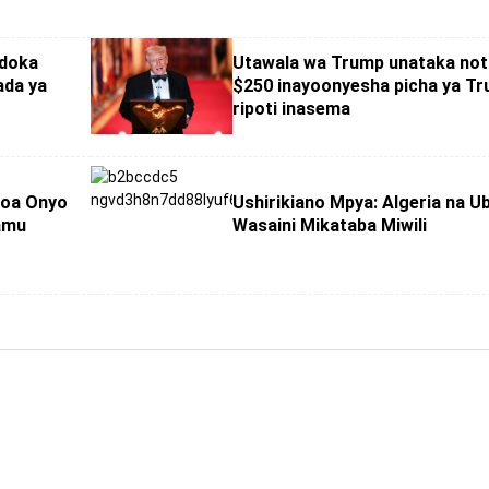
ndoka
Utawala wa Trump unataka noti
ada ya
$250 inayoonyesha picha ya Tr
ripoti inasema
toa Onyo
Ushirikiano Mpya: Algeria na Ub
damu
Wasaini Mikataba Miwili