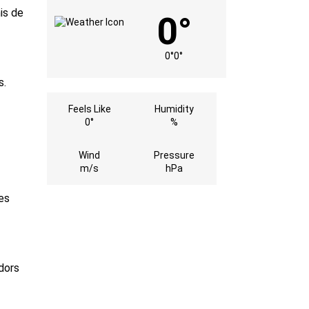
is de
0°
0°
0°
s.
Feels Like
Humidity
0°
%
Wind
Pressure
m/s
hPa
es
idors