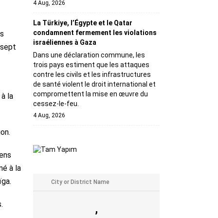
4 Aug, 2026
La Türkiye, l’Égypte et le Qatar
condamnent fermement les violations
es
israéliennes à Gaza
 sept
Dans une déclaration commune, les
trois pays estiment que les attaques
contre les civils et les infrastructures
de santé violent le droit international et
compromettent la mise en œuvre du
à la
cessez-le-feu.
4 Aug, 2026
ion.
iens
né à la
ïga.
.
,