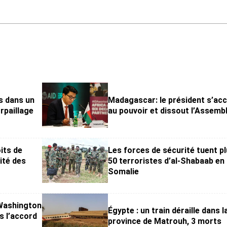
s dans un
Madagascar: le président s’ac
rpaillage
au pouvoir et dissout l’Assemb
its de
Les forces de sécurité tuent p
ité des
50 terroristes d’al-Shabaab en
Somalie
Washington
Égypte : un train déraille dans l
s l’accord
province de Matrouh, 3 morts