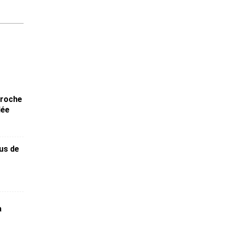
croche
lée
lus de
a