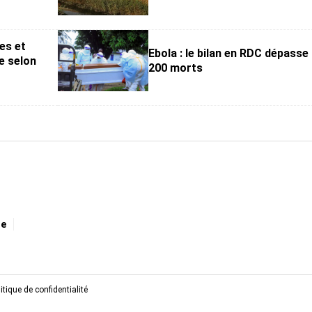
es et
Ebola : le bilan en RDC dépasse 
e selon
200 morts
ge
itique de confidentialité