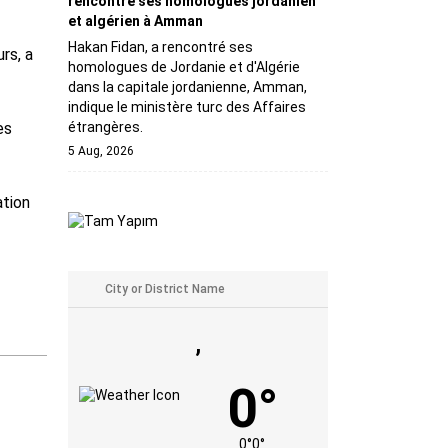
rencontre ses homologues jordanien
et algérien à Amman
Hakan Fidan, a rencontré ses
rs, a
homologues de Jordanie et d'Algérie
dans la capitale jordanienne, Amman,
indique le ministère turc des Affaires
es
étrangères.
5 Aug, 2026
ation
,
0°
0°
0°