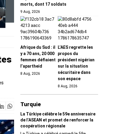
morts, dont 17 soldats
9 Aug, 2026
Afrique du Sud : il
L’AES regrette les
y a 70 ans, 20 000
propos du
tes
femmes défiaient
président nigérian
l’apartheid
sur la situation
sécuritaire dans
8 Aug, 2026
son espace
es
8 Aug, 2026
Turquie
La Türkiye célèbre le 59e anniversaire
de l’ASEAN et promet de renforcer la
coopération régionale
La Türkiye a célébré samedi le 59e