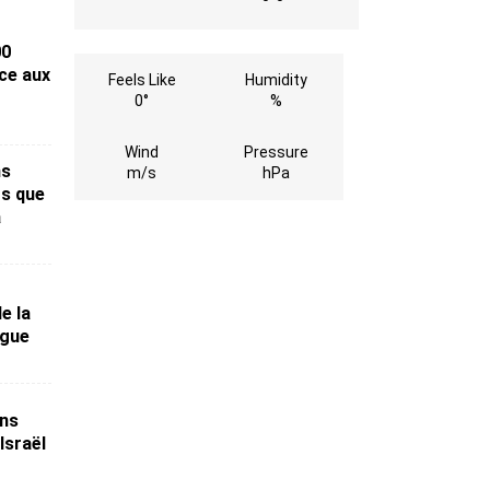
00
ce aux
Feels Like
Humidity
0°
%
Wind
Pressure
ns
m/s
hPa
rs que
a
e la
ogue
ans
Israël