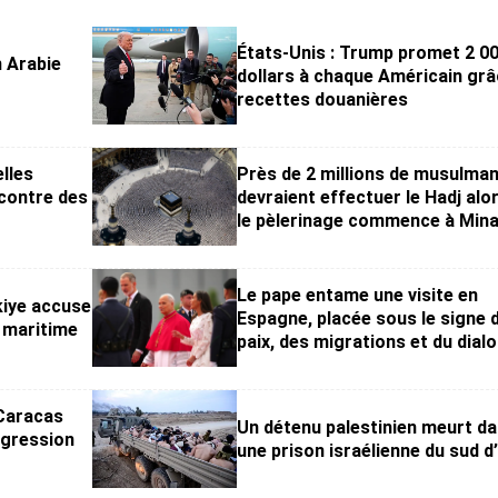
États-Unis : Trump promet 2 0
 Arabie
dollars à chaque Américain grâ
recettes douanières
lles
Près de 2 millions de musulma
contre des
devraient effectuer le Hadj alo
le pèlerinage commence à Min
Le pape entame une visite en
rkiye accuse
Espagne, placée sous le signe d
t maritime
paix, des migrations et du dial
 Caracas
Un détenu palestinien meurt d
agression
une prison israélienne du sud d’