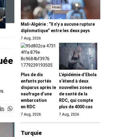
Mali-Algérie : “Il n’y a aucune rupture
diplomatique” entre les deux pays
7 Aug, 2026
quée
Plus de dix
L’épidémie d’Ebola
enfants portés
s’étend à deux
disparus après le
nouvelles zones
es.
naufrage d’une
de santé de la
embarcation
RDC, qui compte
en RDC
plus de 4000 cas
7 Aug, 2026
7 Aug, 2026
Turquie