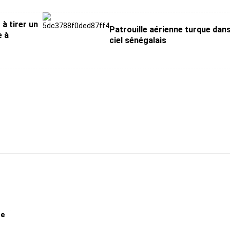
 à tirer un
Patrouille aérienne turque dans
e à
ciel sénégalais
ge