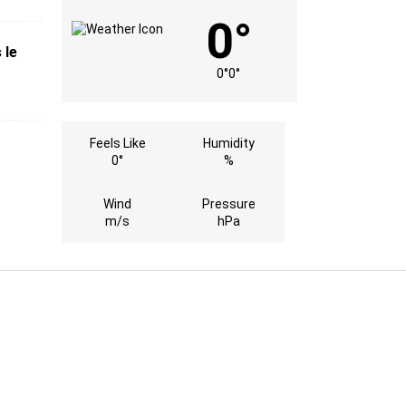
0°
 le
0°
0°
Feels Like
Humidity
0°
%
Wind
Pressure
m/s
hPa