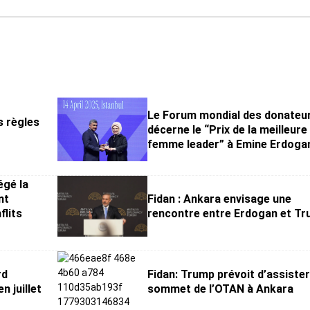
Le Forum mondial des donateu
s règles
décerne le “Prix de la meilleure
femme leader” à Emine Erdoga
égé la
nt
Fidan : Ankara envisage une
flits
rencontre entre Erdogan et T
rd
Fidan: Trump prévoit d’assister
n juillet
sommet de l’OTAN à Ankara