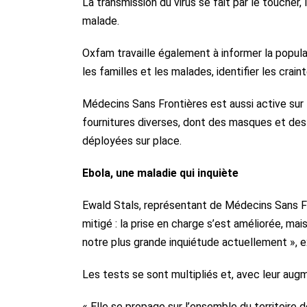
La transmission du virus se fait par le toucher
malade.
Oxfam travaille également à informer la popula
les familles et les malades, identifier les crain
Médecins Sans Frontières est aussi active sur
fournitures diverses, dont des masques et des 
déployées sur place.
Ebola, une maladie qui inquiète
Ewald Stals, représentant de Médecins Sans F
mitigé : la prise en charge s’est améliorée, mai
notre plus grande inquiétude actuellement », ex
Les tests se sont multipliés et, avec leur au
« Elle se propage sur l’ensemble du territoire d