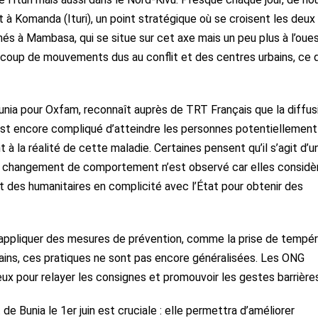
it à Komanda (Ituri), un point stratégique où se croisent les deux
rmés à Mambasa, qui se situe sur cet axe mais un peu plus à l’oues
coup de mouvements dus au conflit et des centres urbains, ce q
 Bunia pour Oxfam, reconnaît auprès de TRT Français que la diffus
 Il est encore compliqué d’atteindre les personnes potentiellement
à la réalité de cette maladie. Certaines pensent qu’il s’agit d’u
un changement de comportement n’est observé car elles considè
 des humanitaires en complicité avec l’État pour obtenir des
à appliquer des mesures de prévention, comme la prise de tempé
mains, ces pratiques ne sont pas encore généralisées. Les ONG
ieux pour relayer les consignes et promouvoir les gestes barrière
de Bunia le 1er juin est cruciale : elle permettra d’améliorer