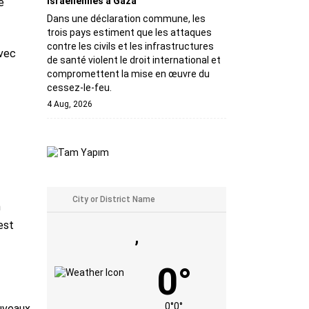
israéliennes à Gaza
e
Dans une déclaration commune, les
trois pays estiment que les attaques
contre les civils et les infrastructures
avec
de santé violent le droit international et
compromettent la mise en œuvre du
cessez-le-feu.
4 Aug, 2026
n
est
,
0°
0°
0°
ouveaux