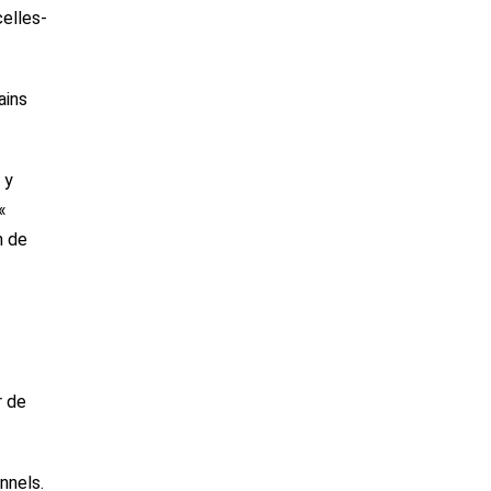
elles-
ains
 y
«
n de
r de
nnels.