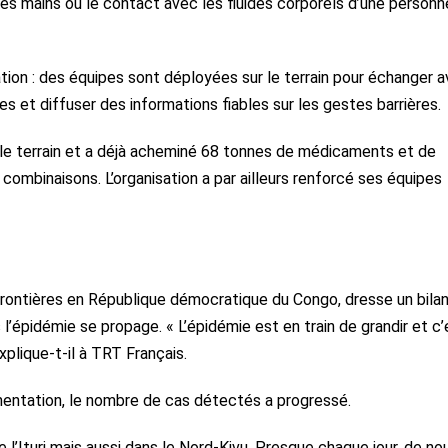
, les mains ou le contact avec les fluides corporels d’une personn
tion : des équipes sont déployées sur le terrain pour échanger 
tes et diffuser des informations fiables sur les gestes barrières.
 le terrain et a déjà acheminé 68 tonnes de médicaments et de
combinaisons. L’organisation a par ailleurs renforcé ses équipes
rontières en République démocratique du Congo, dresse un bila
s l’épidémie se propage. « L’épidémie est en train de grandir et c’
plique-t-il à TRT Français.
gmentation, le nombre de cas détectés a progressé.
e l’Ituri mais aussi dans le Nord-Kivu. Presque chaque jour, de n