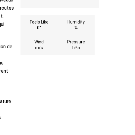
 routes
t.
Feels Like
Humidity
ui
0°
%
Wind
Pressure
ion de
m/s
hPa
ne
rent
rature
s.