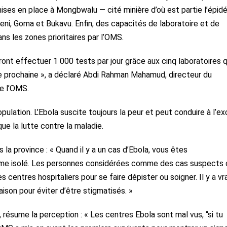
ses en place à Mongbwalu — cité minière d’où est partie l’épid
ni, Goma et Bukavu. Enfin, des capacités de laboratoire et de
s les zones prioritaires par l’OMS.
rront effectuer 1 000 tests par jour grâce aux cinq laboratoires q
ne prochaine », a déclaré Abdi Rahman Mahamud, directeur du
e l’OMS.
pulation. L’Ebola suscite toujours la peur et peut conduire à l’ex
ue la lutte contre la maladie.
 la province : « Quand il y a un cas d’Ebola, vous êtes
me isolé. Les personnes considérées comme des cas suspects 
s centres hospitaliers pour se faire dépister ou soigner. Il y a v
aison pour éviter d’être stigmatisés. »
résume la perception : « Les centres Ebola sont mal vus, “si tu