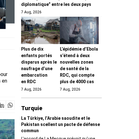
diplomatique” entre les deux pays
7 Aug, 2026
Plus de dix
L’épidémie d’Ebola
enfants portés
s’étend à deux
disparus après le
nouvelles zones
naufrage d’une
de santé de la
pour
embarcation
RDC, qui compte
s en
en RDC
plus de 4000 cas
7 Aug, 2026
7 Aug, 2026
Turquie
La Türkiye, l’Arabie saoudite et le
Pakistan scellent un pacte de défense
commun
L'accord de La Mecque prévoit qu'une