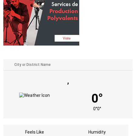
,
0°
0°
0°
Feels Like
Humidity