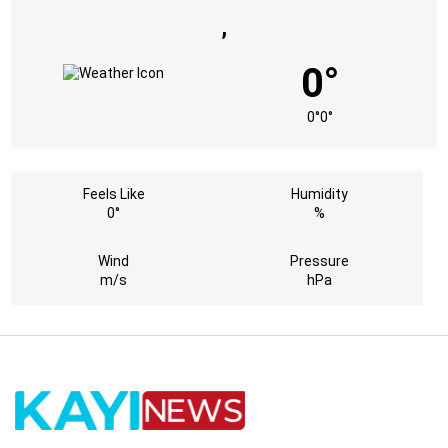
,
0°
0°
0°
Feels Like
Humidity
0°
%
Wind
Pressure
m/s
hPa