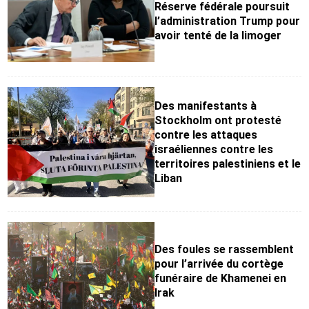
Réserve fédérale poursuit
l’administration Trump pour
avoir tenté de la limoger
Des manifestants à
Stockholm ont protesté
contre les attaques
israéliennes contre les
territoires palestiniens et le
Liban
Des foules se rassemblent
pour l’arrivée du cortège
funéraire de Khamenei en
Irak