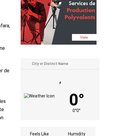
fara,
une
er de
,
0°
les
te
0°
0°
on
Feels Like
Humidity