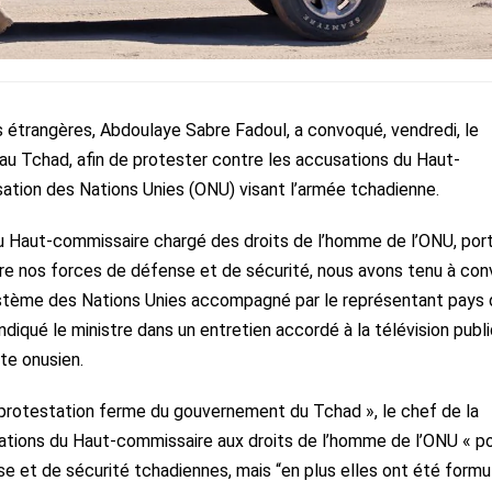
s étrangères, Abdoulaye Sabre Fadoul, a convoqué, vendredi, le
u Tchad, afin de protester contre les accusations du Haut-
sation des Nations Unies (ONU) visant l’armée tchadienne.
 du Haut-commissaire chargé des droits de l’homme de l’ONU, por
re nos forces de défense et de sécurité, nous avons tenu à co
ystème des Nations Unies accompagné par le représentant pays 
diqué le ministre dans un entretien accordé à la télévision publ
te onusien.
a protestation ferme du gouvernement du Tchad », le chef de la
ations du Haut-commissaire aux droits de l’homme de l’ONU « p
e et de sécurité tchadiennes, mais “en plus elles ont été formu