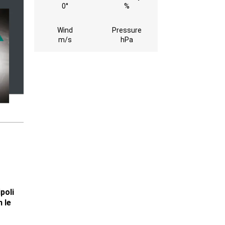
0°
%
Wind
Pressure
m/s
hPa
ipoli
 le