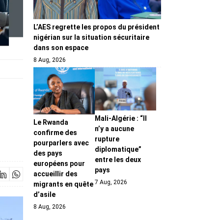
L’AES regrette les propos du président
nigérian sur la situation sécuritaire
dans son espace
8 Aug, 2026
Mali-Algérie : “Il
Le Rwanda
n’y a aucune
confirme des
rupture
pourparlers avec
diplomatique”
des pays
entre les deux
européens pour
pays
accueillir des
7 Aug, 2026
migrants en quête
d’asile
8 Aug, 2026