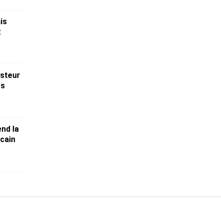
is
t
asteur
ts
nd la
cain