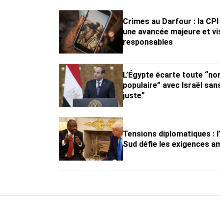
Crimes au Darfour : la CP
une avancée majeure et vi
responsables
L’Égypte écarte toute “no
populaire” avec Israël san
juste”
Tensions diplomatiques : l
Sud défie les exigences a