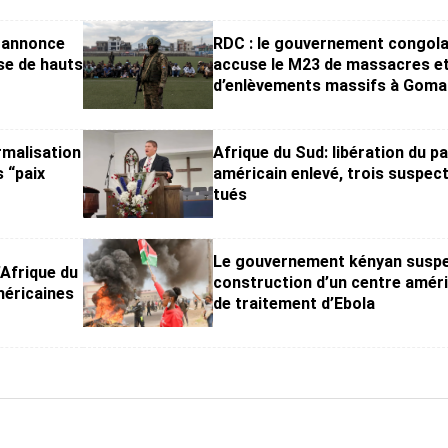
I annonce
RDC : le gouvernement congola
se de hauts
accuse le M23 de massacres e
d’enlèvements massifs à Goma
rmalisation
Afrique du Sud: libération du p
s “paix
américain enlevé, trois suspec
tués
Le gouvernement kényan suspe
’Afrique du
construction d’un centre améri
méricaines
de traitement d’Ebola