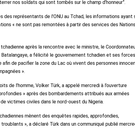
errer nos soldats qui sont tombés sur le champ d’honneur”.
çues des représentants de l’ONU au Tchad, les informations ayant 
ions « ne sont pas remontées à partir des services des Nation
 tchadienne après la rencontre avec le ministre, le Coordonnateu
Batalangaye, a félicité le gouvernement tchadien et ses force
e afin de pacifier la zone du Lac où vivent des personnes innoce
ompagnées ».
ts de l’homme, Volker Türk, a appelé mercredi à l’ouverture
pprofondies » après des bombardements attribués aux armées
 de victimes civiles dans le nord-ouest du Nigeria.
et tchadiennes mènent des enquêtes rapides, approfondies,
 troublants », a déclaré Türk dans un communiqué publié mercred