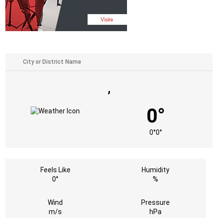
,
0°
0°
0°
Feels Like
Humidity
0°
%
Wind
Pressure
m/s
hPa