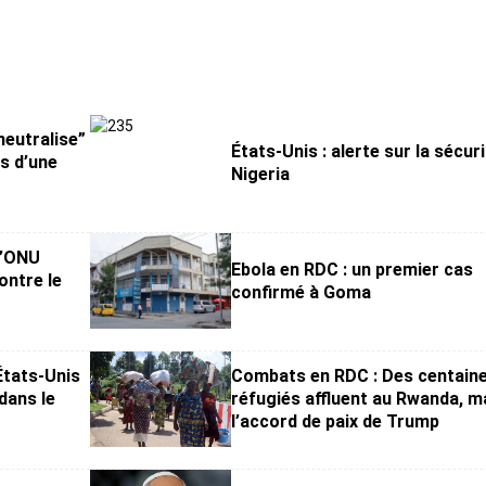
neutralise”
États-Unis : alerte sur la sécur
rs d’une
Nigeria
l’ONU
Ebola en RDC : un premier cas
ontre le
confirmé à Goma
États-Unis
Combats en RDC : Des centain
dans le
réfugiés affluent au Rwanda, m
l’accord de paix de Trump