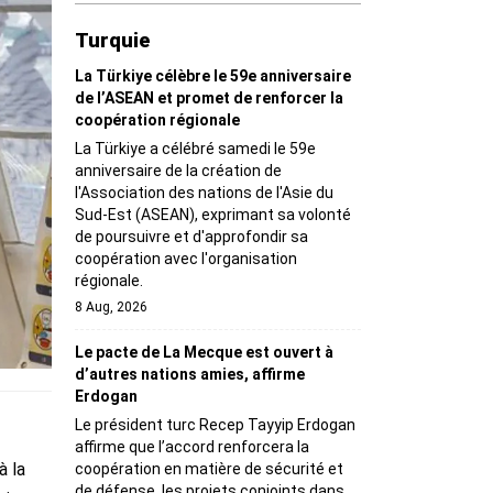
Turquie
La Türkiye célèbre le 59e anniversaire
de l’ASEAN et promet de renforcer la
coopération régionale
La Türkiye a célébré samedi le 59e
anniversaire de la création de
l'Association des nations de l'Asie du
Sud-Est (ASEAN), exprimant sa volonté
de poursuivre et d'approfondir sa
coopération avec l'organisation
régionale.
8 Aug, 2026
Le pacte de La Mecque est ouvert à
d’autres nations amies, affirme
Erdogan
Le président turc Recep Tayyip Erdogan
affirme que l’accord renforcera la
à la
coopération en matière de sécurité et
de défense, les projets conjoints dans