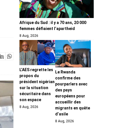
Afrique du Sud : il y a 70 ans, 20 000
femmes défiaient l’apartheid
8 Aug, 2026
L’AES regrette les
Le Rwanda
propos du
confirme des
président nigérian
pourparlers avec
sur la situation
des pays
sécuritaire dans
européens pour
son espace
accueillir des
8 Aug, 2026
migrants en quête
d’asile
8 Aug, 2026