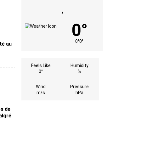
,
0°
0°
0°
ité au
Feels Like
Humidity
0°
%
Wind
Pressure
m/s
hPa
es de
algré