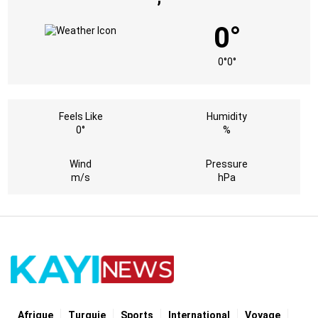
0°
0°
0°
Feels Like
Humidity
0°
%
Wind
Pressure
m/s
hPa
Afrique
Turquie
Sports
International
Voyage