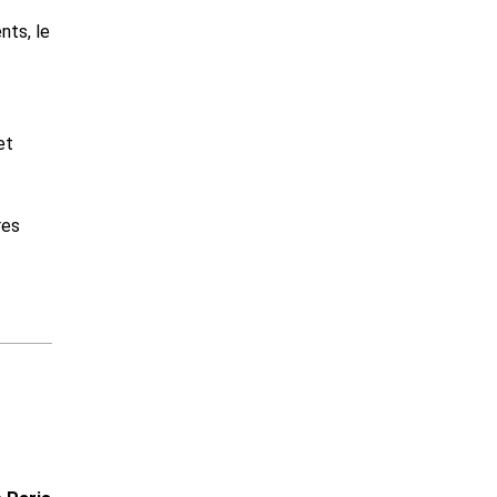
nts, le
et
res