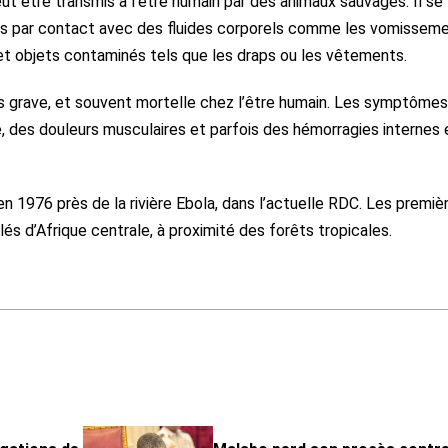
t être transmis à l’être humain par des animaux sauvages. Il se
es par contact avec des fluides corporels comme les vomisseme
 et objets contaminés tels que les draps ou les vêtements.
is grave, et souvent mortelle chez l’être humain. Les symptômes
ée, des douleurs musculaires et parfois des hémorragies internes 
en 1976 près de la rivière Ebola, dans l’actuelle RDC. Les premiè
és d’Afrique centrale, à proximité des forêts tropicales.