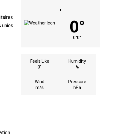
,
taires
0°
s unies
0°
0°
Feels Like
Humidity
0°
%
Wind
Pressure
m/s
hPa
ation