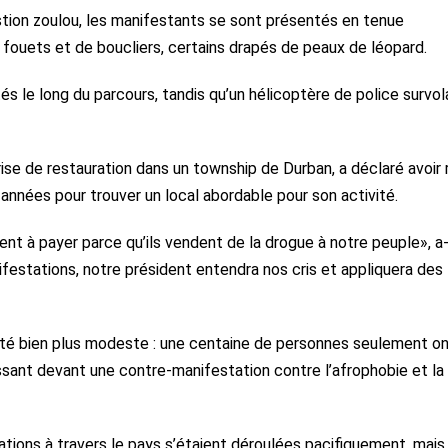
astion zoulou, les manifestants se sont présentés en tenue
e fouets et de boucliers, certains drapés de peaux de léopard.
s le long du parcours, tandis qu’un hélicoptère de police survola
rise de restauration dans un township de Durban, a déclaré avoir r
années pour trouver un local abordable pour son activité.
nent à payer parce qu’ils vendent de la drogue à notre peuple», a-
festations, notre président entendra nos cris et appliquera des 
 a été bien plus modeste : une centaine de personnes seulement o
assant devant une contre-manifestation contre l’afrophobie et la
ations à travers le pays s’étaient déroulées pacifiquement, mais