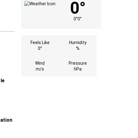
0°
0°
0°
Feels Like
Humidity
0°
%
Wind
Pressure
m/s
hPa
 le
ation