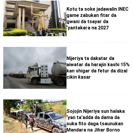
Kotu ta soke jadawalin INEC
game zabukan fitar da
gwani da tsayar da
‘yantakara na 2027
Nijeriya ta dakatar da
aiwatar da harajin kashi 15%
kan shigar da fetur da dizal
cikin ƙasar
Sojojin Nijeriya sun halaka
‘yan ta’adda da dama da
suka fito daga tsaunukan
Mandara na Jihar Borno