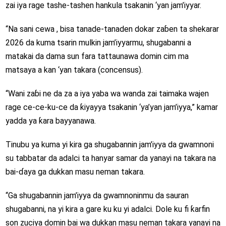
zai iya rage tashe-tashen hankula tsakanin ‘yan jam’iyyar.
“Na sani cewa , bisa tanade-tanaden dokar zaɓen ta shekarar
2026 da kuma tsarin mulkin jam’iyyarmu, shugabanni a
matakai da dama sun fara tattaunawa domin cim ma
matsaya a kan ‘yan takara (concensus).
“Wani zaɓi ne da za a iya yaba wa wanda zai taimaka wajen
rage ce-ce-ku-ce da ƙiyayya tsakanin ‘ya’yan jam’iyya,” kamar
yadda ya ƙara bayyanawa.
Tinubu ya kuma yi kira ga shugabannin jam’iyya da gwamnoni
su tabbatar da adalci ta hanyar samar da yanayi na takara na
bai-ɗaya ga dukkan masu neman takara.
“Ga shugabannin jam’iyya da gwamnoninmu da sauran
shugabanni, na yi kira a gare ku ku yi adalci. Dole ku fi ƙarfin
son zuciya domin bai wa dukkan masu neman takara yanayi na