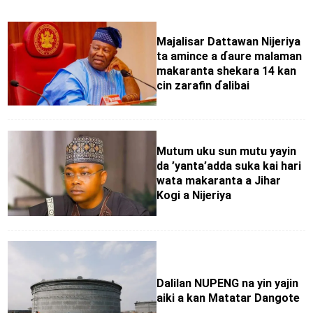
Majalisar Dattawan Nijeriya
ta amince a ɗaure malaman
makaranta shekara 14 kan
cin zarafin ɗalibai
Mutum uku sun mutu yayin
da ’yanta’adda suka kai hari
wata makaranta a Jihar
Kogi a Nijeriya
Dalilan NUPENG na yin yajin
aiki a kan Matatar Dangote