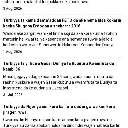
tabbatar da halastattun haƙƙoƙin Falasɗinawa.
3 Aug, 2026
Turkiyya ta kama ɗanta’addan FETO da ake nema bisa ƙoƙarin
kashe Shugaba Erdogan a shekarar 2016
Wanda ake zargin, wani keftin na soji da aka kora kuma tsohon
matuƙin helikwafta, ya kasance ana nemansa ruwa-a-jallo a
ƙarƙashin wata Jar Sanarwar ta Hukumar 'Yansandan Duniya.
1 Aug, 2026
Turkiyya ta yi fice a Gasar Duniya ta Rubutu a Kwamfuta da
kambi 36
Masu gogayya daga kasashe 34 sun gwada saurin rubutu da
rashin kuskure a wajen Gasar Rubutu a Kwamfuta ta Duniya ta
Intersteno da ke gudana a Liverpool.
31 Jul, 2026
Turkiyya da Nijeriya sun ƙara ƙarfafa daɗin gwiwa kan ƙera
jiragen ruwa
Gwamnatin Nijeriya na son kamfanonin ƙera jiragen ruwa na
Turkiyya su zama abokan hulɗa na dindindin wajen haɓaka ƙarfin