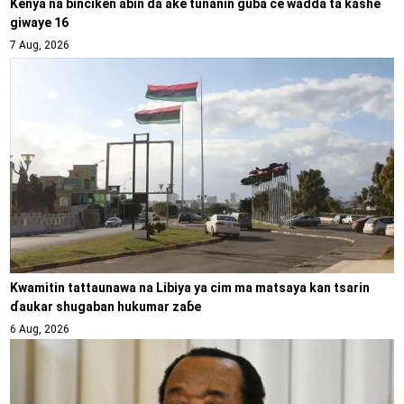
Kenya na binciken abin da ake tunanin guba ce wadda ta kashe
giwaye 16
7 Aug, 2026
Kwamitin tattaunawa na Libiya ya cim ma matsaya kan tsarin
ɗaukar shugaban hukumar zaɓe
6 Aug, 2026