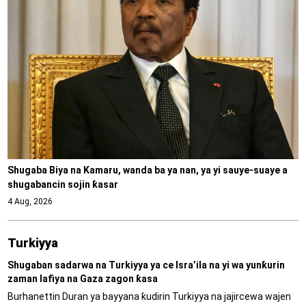
Shugaba Biya na Kamaru, wanda ba ya nan, ya yi sauye-suaye a
shugabancin sojin ƙasar
4 Aug, 2026
Turkiyya
Shugaban sadarwa na Turkiyya ya ce Isra’ila na yi wa yunƙurin
zaman lafiya na Gaza zagon ƙasa
Burhanettin Duran ya bayyana ƙudirin Turkiyya na jajircewa wajen