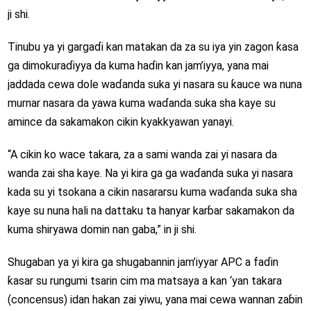
ji shi.
Tinubu ya yi gargaɗi kan matakan da za su iya yin zagon ƙasa
ga dimokuraɗiyya da kuma haɗin kan jam’iyya, yana mai
jaddada cewa dole waɗanda suka yi nasara su ƙauce wa nuna
murnar nasara da yawa kuma waɗanda suka sha kaye su
amince da sakamakon cikin kyakkyawan yanayi.
“A cikin ko wace takara, za a sami wanda zai yi nasara da
wanda zai sha kaye. Na yi kira ga ga waɗanda suka yi nasara
kada su yi tsokana a cikin nasararsu kuma waɗanda suka sha
kaye su nuna hali na dattaku ta hanyar karɓar sakamakon da
kuma shiryawa domin nan gaba,” in ji shi.
Shugaban ya yi kira ga shugabannin jam’iyyar APC a faɗin
ƙasar su rungumi tsarin cim ma matsaya a kan ‘yan takara
(concensus) idan hakan zai yiwu, yana mai cewa wannan zaɓin