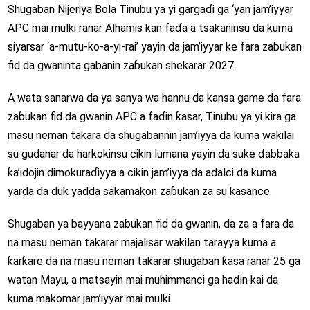
Shugaban Nijeriya Bola Tinubu ya yi gargaɗi ga ‘yan jam’iyyar
APC mai mulki ranar Alhamis kan faɗa a tsakaninsu da kuma
siyarsar ‘a-mutu-ko-a-yi-rai’ yayin da jam’iyyar ke fara zaɓukan
fid da gwaninta gabanin zaɓukan shekarar 2027.
A wata sanarwa da ya sanya wa hannu da kansa game da fara
zaɓukan fid da gwanin APC a faɗin ƙasar, Tinubu ya yi kira ga
masu neman takara da shugabannin jam’iyya da kuma wakilai
su gudanar da harkokinsu cikin lumana yayin da suke ɗabbaka
ƙa’idojin dimokuraɗiyya a cikin jam’iyya da adalci da kuma
yarda da duk yadda sakamakon zaɓukan za su kasance.
Shugaban ya bayyana zaɓukan fid da gwanin, da za a fara da
na masu neman takarar majalisar wakilan tarayya kuma a
ƙarƙare da na masu neman takarar shugaban ƙasa ranar 25 ga
watan Mayu, a matsayin mai muhimmanci ga haɗin kai da
kuma makomar jam’iyyar mai mulki.