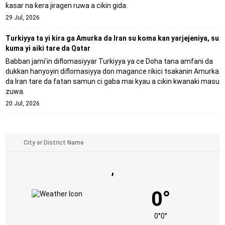
ƙasar na ƙera jiragen ruwa a cikin gida.
29 Jul, 2026
Turkiyya ta yi kira ga Amurka da Iran su koma kan yarjejeniya, su
kuma yi aiki tare da Qatar
Babban jami'in diflomasiyyar Turkiyya ya ce Doha tana amfani da
dukkan hanyoyin diflomasiyya don magance rikici tsakanin Amurka
da Iran tare da fatan samun ci gaba mai kyau a cikin kwanaki masu
zuwa.
20 Jul, 2026
,
0°
0°
0°