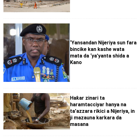
‘Yansandan Nijeriya sun fara
bincike kan kashe wata
mata da ‘ya’yanta shida a
Kano
Haƙar zinari ta
haramtacciyar hanya na
ta’azzara rikici a Nijeriya, in
ji mazauna karkara da
masana