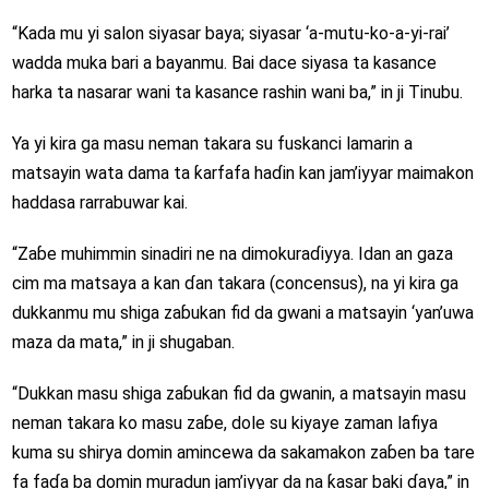
“Kada mu yi salon siyasar baya; siyasar ‘a-mutu-ko-a-yi-rai’
wadda muka bari a bayanmu. Bai dace siyasa ta kasance
harka ta nasarar wani ta kasance rashin wani ba,” in ji Tinubu.
Ya yi kira ga masu neman takara su fuskanci lamarin a
matsayin wata dama ta ƙarfafa haɗin kan jam’iyyar maimakon
haddasa rarrabuwar kai.
“Zaɓe muhimmin sinadiri ne na dimokuraɗiyya. Idan an gaza
cim ma matsaya a kan ɗan takara (concensus), na yi kira ga
dukkanmu mu shiga zaɓukan fid da gwani a matsayin ‘yan’uwa
maza da mata,” in ji shugaban.
“Dukkan masu shiga zaɓukan fid da gwanin, a matsayin masu
neman takara ko masu zaɓe, dole su kiyaye zaman lafiya
kuma su shirya domin amincewa da sakamakon zaɓen ba tare
fa faɗa ba domin muradun jam’iyyar da na ƙasar baki ɗaya,” in