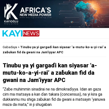
Gabaɗaya
>
Tinubu ya yi gargaɗi kan siyasar ‘a-mutu-ko-a-yi-rai’ a
zaɓukan fid da gwani na Jam’iyyar APC
Tinubu ya yi gargaɗi kan siyasar ‘a-
mutu-ko-a-yi-rai’ a zaɓukan fid da
gwani na Jam’iyyar APC
“Zaɓe muhimmin sinadirai ne na dimokraɗiyya. Idan an gaza
cim ma matsaya a kan ɗan takara (concensus), na yi kira ga
dukkanmu mu shiga zaɓukan fid da gwani a matsayin ‘yanuwa
maza da mata,” in ji shugaban.