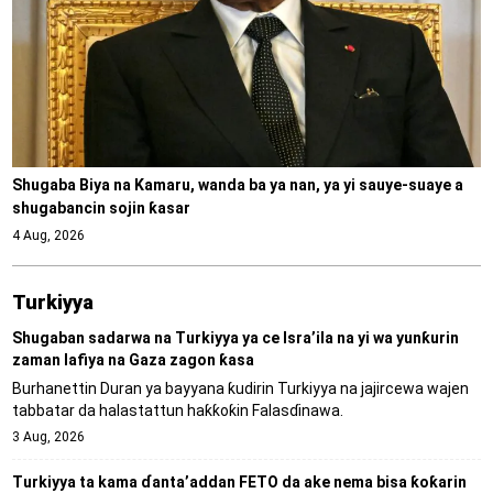
Shugaba Biya na Kamaru, wanda ba ya nan, ya yi sauye-suaye a
shugabancin sojin ƙasar
4 Aug, 2026
Turkiyya
Shugaban sadarwa na Turkiyya ya ce Isra’ila na yi wa yunƙurin
zaman lafiya na Gaza zagon ƙasa
Burhanettin Duran ya bayyana ƙudirin Turkiyya na jajircewa wajen
tabbatar da halastattun haƙƙoƙin Falasɗinawa.
3 Aug, 2026
Turkiyya ta kama ɗanta’addan FETO da ake nema bisa ƙoƙarin