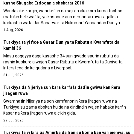
kashe Shugaba Erdogan a shekarar 2016
Wanda ake zargin, wani keftin na soji da aka kora kuma tsohon
matuƙin helikwafta, ya kasance ana nemansa ruwa-a-jallo a
ƙarƙashin wata Jar Sanarwar ta Hukumar 'Yansandan Duniya.
1 Aug, 2026
Turkiyya ta yi fice a Gasar Duniya ta Rubutu a Kwamfuta da
kambi 36
Masu gogayya daga kasashe 34 sun gwada saurin rubutu da
rashin kuskure a wajen Gasar Rubutu a Kwamfuta ta Duniya ta
Intersteno da ke gudana a Liverpool.
31 Jul, 2026
Turkiyya da Nijeriya sun ƙara ƙarfafa daɗin gwiwa kan ƙera
jiragen ruwa
Gwamnatin Nijeriya na son kamfanonin ƙera jiragen ruwa na
Turkiyya su zama abokan hulɗa na dindindin wajen haɓaka ƙarfin
ƙasar na ƙera jiragen ruwa a cikin gida.
29 Jul, 2026
Turkiyya ta yi kira ga Amurka da Iran su koma kan yarjejeniya, su