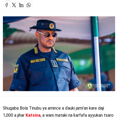
Shugaba Bola Tinubu ya amince a ɗauki jami’an kare daji
1,000 a jihar
Katsina
, a wani mataki na ƙarfafa ayyukan tsaro