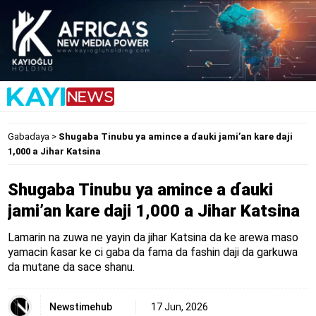
Gabaɗaya
>
Shugaba Tinubu ya amince a ɗauki jami’an kare daji
1,000 a Jihar Katsina
Shugaba Tinubu ya amince a ɗauki
jami’an kare daji 1,000 a Jihar Katsina
Lamarin na zuwa ne yayin da jihar Katsina da ke arewa maso
yamacin ƙasar ke ci gaba da fama da fashin daji da garkuwa
da mutane da sace shanu.
Newstimehub
17 Jun, 2026