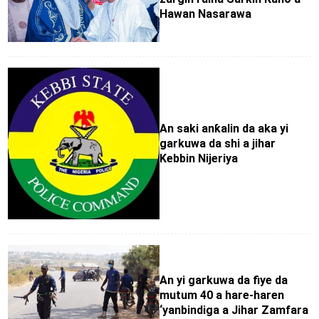
Hawan Nasarawa
An saki anƙalin da aka yi
garkuwa da shi a jihar
Kebbin Nijeriya
An yi garkuwa da fiye da
mutum 40 a hare-haren
‘yanbindiga a Jihar Zamfara