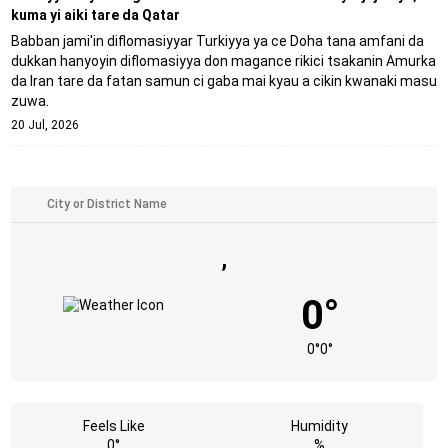
kuma yi aiki tare da Qatar
Babban jami'in diflomasiyyar Turkiyya ya ce Doha tana amfani da
dukkan hanyoyin diflomasiyya don magance rikici tsakanin Amurka
da Iran tare da fatan samun ci gaba mai kyau a cikin kwanaki masu
zuwa.
20 Jul, 2026
,
0°
0°
0°
Feels Like
Humidity
0°
%