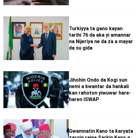
Turkiyya ta gano kayan
tarihi 76 da aka yi amannar
na Nijeriya ne da za a mayar
da su gida
Jihohin Ondo da Kogi sun
nemi a kwantar da hankali
kan rahoton yiwuwar hare-
haren ISWAP
Gwamnatin Kano ta ƙaryata
zargin raina Sarkin Kano a