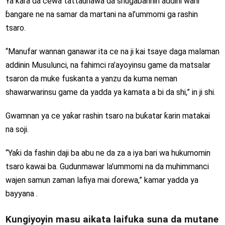
Ya ƙara da cewa tattaunawa da shugabannin addini wani
ɓangare ne na samar da martani na al’ummomi ga rashin
tsaro.
“Manufar wannan ganawar ita ce na ji kai tsaye daga malaman
addinin Musulunci, na fahimci ra’ayoyinsu game da matsalar
tsaron da muke fuskanta a yanzu da kuma neman
shawarwarinsu game da yadda ya kamata a bi da shi,” in ji shi.
Gwamnan ya ce yaƙar rashin tsaro na buƙatar ƙarin matakai
na soji.
“Yaƙi da fashin daji ba abu ne da za a iya bari wa hukumomin
tsaro kawai ba. Gudunmawar la’ummomi na da muhimmanci
wajen samun zaman lafiya mai ɗorewa,” kamar yadda ya
bayyana .
Ƙungiyoyin masu aikata laifuka suna da mutane