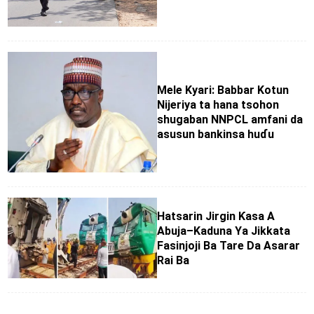
Mele Kyari: Babbar Kotun
Nijeriya ta hana tsohon
shugaban NNPCL amfani da
asusun bankinsa huɗu
Hatsarin Jirgin Ƙasa A
Abuja–Kaduna Ya Jikkata
Fasinjoji Ba Tare Da Asarar
Rai Ba