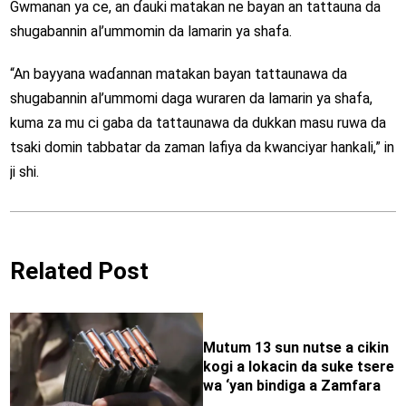
Gwmanan ya ce, an ɗauki matakan ne bayan an tattauna da
shugabannin al’ummomin da lamarin ya shafa.
“An bayyana waɗannan matakan bayan tattaunawa da
shugabannin al’ummomi daga wuraren da lamarin ya shafa,
kuma za mu ci gaba da tattaunawa da dukkan masu ruwa da
tsaki domin tabbatar da zaman lafiya da kwanciyar hankali,” in
ji shi.
Related Post
Mutum 13 sun nutse a cikin
kogi a lokacin da suke tsere
wa ‘yan bindiga a Zamfara