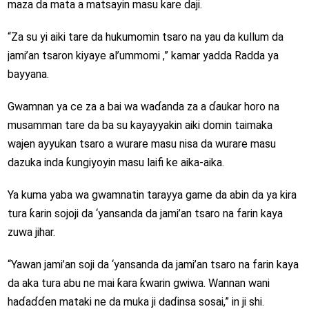
maza da mata a matsayin masu kare daji.
“Za su yi aiki tare da hukumomin tsaro na yau da kullum da
jami’an tsaron kiyaye al’ummomi ,” kamar yadda Radda ya
bayyana.
Gwamnan ya ce za a bai wa waɗanda za a ɗaukar horo na
musamman tare da ba su kayayyakin aiki domin taimaka
wajen ayyukan tsaro a wurare masu nisa da wurare masu
dazuka inda ƙungiyoyin masu laifi ke aika-aika.
Ya kuma yaba wa gwamnatin tarayya game da abin da ya kira
tura ƙarin sojoji da ‘yansanda da jami’an tsaro na farin kaya
zuwa jihar.
“Yawan jami’an soji da ‘yansanda da jami’an tsaro na farin kaya
da aka tura abu ne mai ƙara ƙwarin gwiwa. Wannan wani
haɗaɗɗen mataki ne da muka ji daɗinsa sosai,” in ji shi.