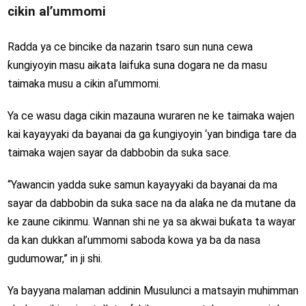
cikin al’ummomi
Radda ya ce bincike da nazarin tsaro sun nuna cewa
ƙungiyoyin masu aikata laifuka suna dogara ne da masu
taimaka musu a cikin al’ummomi.
Ya ce wasu daga cikin mazauna wuraren ne ke taimaka wajen
kai kayayyaki da bayanai da ga ƙungiyoyin ‘yan bindiga tare da
taimaka wajen sayar da dabbobin da suka sace.
“Yawancin yadda suke samun kayayyaki da bayanai da ma
sayar da dabbobin da suka sace na da alaƙa ne da mutane da
ke zaune cikinmu. Wannan shi ne ya sa akwai buƙata ta wayar
da kan dukkan al’ummomi saboda kowa ya ba da nasa
gudumowar,” in ji shi.
Ya bayyana malaman addinin Musulunci a matsayin muhimman