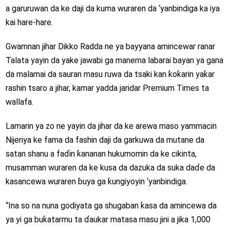
a garuruwan da ke daji da kuma wuraren da ‘yanbindiga ka iya
kai hare-hare.
Gwamnan jihar Dikko Radda ne ya bayyana amincewar ranar
Talata yayin da yake jawabi ga manema labarai bayan ya gana
da malamai da sauran masu ruwa da tsaki kan ƙoƙarin yaƙar
rashin tsaro a jihar, kamar yadda jaridar Premium Times ta
wallafa.
Lamarin ya zo ne yayin da jihar da ke arewa maso yammacin
Nijeriya ke fama da fashin daji da garkuwa da mutane da
satan shanu a faɗin ƙananan hukumomin da ke cikinta,
musamman wuraren da ke kusa da dazuka da suka daɗe da
kasancewa wuraren ɓuya ga ƙungiyoyin ‘yanbindiga.
“Ina so na nuna godiyata ga shugaban ƙasa da amincewa da
ya yi ga buƙatarmu ta ɗaukar matasa masu jini a jika 1,000