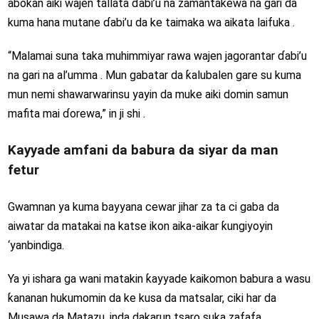
abokan aiki wajen tallata ɗabi’u na zamantakewa na gari da
kuma hana mutane ɗabi’u da ke taimaka wa aikata laifuka .
“Malamai suna taka muhimmiyar rawa wajen jagorantar ɗabi’u
na gari na al’umma . Mun gabatar da ƙalubalen gare su kuma
mun nemi shawarwarinsu yayin da muke aiki domin samun
mafita mai ɗorewa,” in ji shi .
Ƙayyade amfani da babura da siyar da man
fetur
Gwamnan ya kuma bayyana cewar jihar za ta ci gaba da
aiwatar da matakai na katse ikon aika-aikar ƙungiyoyin
‘yanbindiga.
Ya yi ishara ga wani matakin ƙayyade kaikomon babura a wasu
ƙananan hukumomin da ke kusa da matsalar, ciki har da
Musawa da Matazu, inda dakarun tsaro suka zafafa