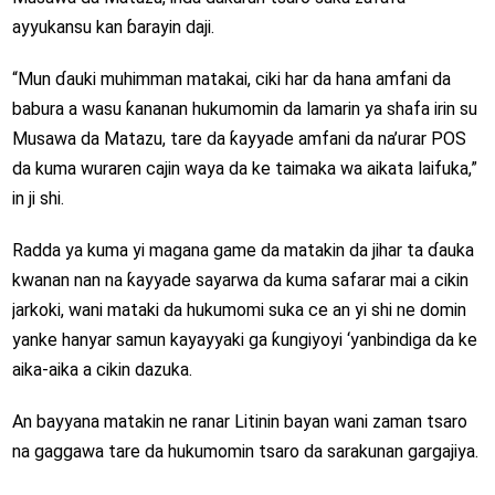
ayyukansu kan ɓarayin daji.
“Mun ɗauki muhimman matakai, ciki har da hana amfani da
babura a wasu ƙananan hukumomin da lamarin ya shafa irin su
Musawa da Matazu, tare da ƙayyade amfani da na’urar POS
da kuma wuraren cajin waya da ke taimaka wa aikata laifuka,”
in ji shi.
Radda ya kuma yi magana game da matakin da jihar ta ɗauka
kwanan nan na ƙayyade sayarwa da kuma safarar mai a cikin
jarkoki, wani mataki da hukumomi suka ce an yi shi ne domin
yanke hanyar samun kayayyaki ga ƙungiyoyi ‘yanbindiga da ke
aika-aika a cikin dazuka.
An bayyana matakin ne ranar Litinin bayan wani zaman tsaro
na gaggawa tare da hukumomin tsaro da sarakunan gargajiya.