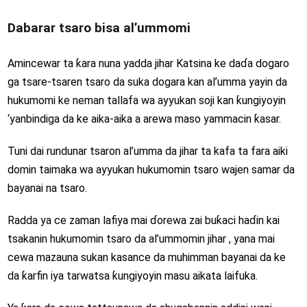
Dabarar tsaro bisa al’ummomi
Amincewar ta ƙara nuna yadda jihar Katsina ke daɗa dogaro
ga tsare-tsaren tsaro da suka dogara kan al’umma yayin da
hukumomi ke neman tallafa wa ayyukan soji kan ƙungiyoyin
‘yanbindiga da ke aika-aika a arewa maso yammacin ƙasar.
Tuni dai rundunar tsaron al’umma da jihar ta kafa ta fara aiki
domin taimaka wa ayyukan hukumomin tsaro wajen samar da
bayanai na tsaro.
Radda ya ce zaman lafiya mai ɗorewa zai buƙaci haɗin kai
tsakanin hukumomin tsaro da al’ummomin jihar , yana mai
cewa mazauna sukan kasance da muhimman bayanai da ke
da ƙarfin iya tarwatsa ƙungiyoyin masu aikata laifuka.